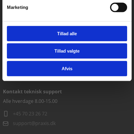
Marketing
Rødekro
Hærvejen 8
6230 Rødekro
Tillad alle
Kontakt kundeservice
Alle hverdage kl. 10.00-15.00
Tillad valgte
Gå til praxisOnline
+45 70 23 85 87
Afvis
info@praxis.dk
Kontakt teknisk support
Alle hverdage 8.00-15.00
+45 70 23 26 72
support@praxis.dk