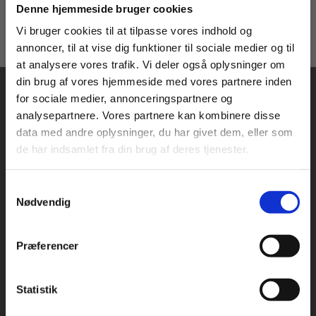
KLASSEKAMP
TRIVSEL
Køb læremidler og find masterclasses mm.
Denne hjemmeside bruger cookies
Fortsæt som:
Vi bruger cookies til at tilpasse vores indhold og
annoncer, til at vise dig funktioner til sociale medier og til
at analysere vores trafik. Vi deler også oplysninger om
din brug af vores hjemmeside med vores partnere inden
For privatkunder og
For institutioner og
for sociale medier, annonceringspartnere og
analysepartnere. Vores partnere kan kombinere disse
studerende. Du får
virksomheder. Du
data med andre oplysninger, du har givet dem, eller som
vist priser inkl.
får vist priser ekskl.
de har indsamlet fra din brug af deres tjenester.
moms.
moms.
Praxis Forlag A/S
CVR 41280921
Samtykkevalg
Privat
Institution
Nødvendig
København
Vognmagergade 7, 5. sal
Præferencer
1120 København K
Odense
Statistik
Kochsgade 31D
Tilgå dine onlinematerialer
5000 Odense