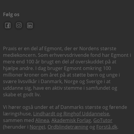
Følg os
Praxis er en del af Egmont, der er Nordens største
mediekoncern. Som erhvervsdrivende fond har Egmont i
mere end 100 år brugt en del af overskuddet på at
hjælpe andre. I dag bruger Egmont omkring 100
millioner kroner om året på at støtte børn og unge i
svære livsvilkår i Danmark, Norge og Sverige i at
uddanne sig, have en aktiv stemme i samfundet og
skabe et godt liv.
Vi hører også under et af Danmarks største og førende
læringshuse,
Lindhardt og Ringhof Uddannelse
,
sammen med
Alinea
,
Akademisk Forlag
,
GoTutor
(herunder i
Norge
),
Ordblindetræning
og
Forstå.dk
.