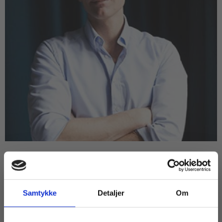
ARTIKEL
Rektor på Nyborg Gymnasium: Vi er
skolen for folket
Samtykke
Detaljer
Om
EUX
HF
HHX
HTX
STX