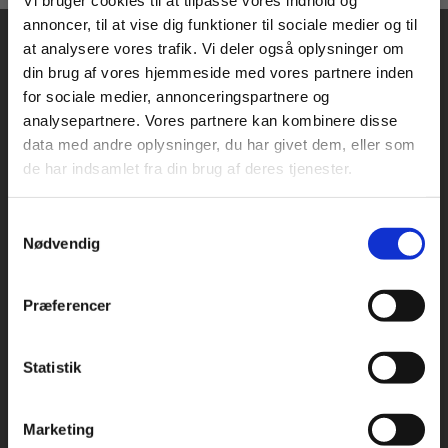
Vi bruger cookies til at tilpasse vores indhold og
annoncer, til at vise dig funktioner til sociale medier og til
at analysere vores trafik. Vi deler også oplysninger om
din brug af vores hjemmeside med vores partnere inden
For privatkunder og
For institutioner og
for sociale medier, annonceringspartnere og
analysepartnere. Vores partnere kan kombinere disse
studerende. Du får
virksomheder. Du
data med andre oplysninger, du har givet dem, eller som
vist priser inkl.
får vist priser ekskl.
Praxis Forlag A/S
de har indsamlet fra din brug af deres tjenester.
CVR 41280921
moms.
moms.
København
Samtykkevalg
Privat
Institution
Vognmagergade 7, 5. sal
Nødvendig
1120 København K
Præferencer
Odense
Kochsgade 31D
5000 Odense
Statistik
Tilgå dine onlinematerialer
Rødekro
Hærvejen 8
Marketing
6230 Rødekro