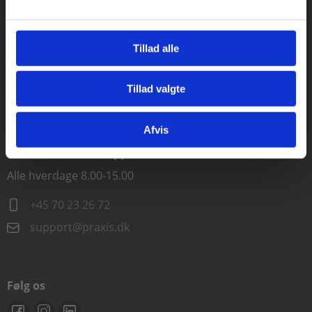
Kontakt kundeservice
Tillad alle
Alle hverdage kl. 10.00-15.00
+45 70 23 85 87
Tillad valgte
Gå til praxisOnline
info@praxis.dk
Afvis
Kontakt teknisk support
Alle hverdage 8.00-15.00
+45 70 23 26 72
support@praxis.dk
Følg os