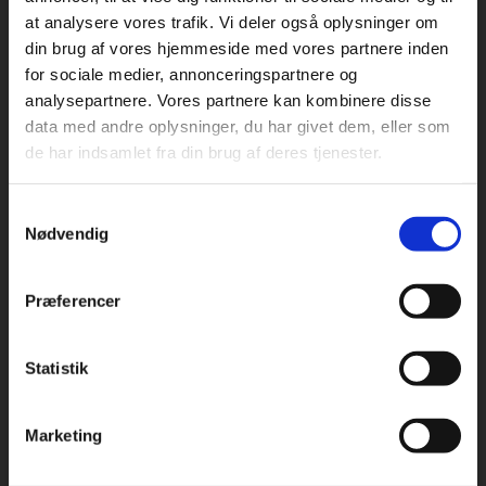
at analysere vores trafik. Vi deler også oplysninger om
din brug af vores hjemmeside med vores partnere inden
For privatkunder og
For institutioner og
for sociale medier, annonceringspartnere og
analysepartnere. Vores partnere kan kombinere disse
studerende. Du får
virksomheder. Du
Praxis Forlag A/S
data med andre oplysninger, du har givet dem, eller som
CVR 41280921
vist priser inkl.
får vist priser ekskl.
de har indsamlet fra din brug af deres tjenester.
moms.
moms.
København
Vognmagergade 7, 5. sal
Samtykkevalg
Privat
Institution
1120 København K
Nødvendig
Odense
Kochsgade 31D
Præferencer
5000 Odense
Rødekro
Statistik
Tilgå dine onlinematerialer
Hærvejen 8
6230 Rødekro
Marketing
Kontakt kundeservice