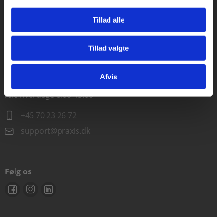
Alle hverdage kl. 10.00-15.00
Tillad alle
+45 70 23 85 87
Tillad valgte
info@praxis.dk
Gå til praxisOnline
Afvis
Kontakt teknisk support
Alle hverdage 8.00-15.00
+45 70 23 26 72
support@praxis.dk
Følg os