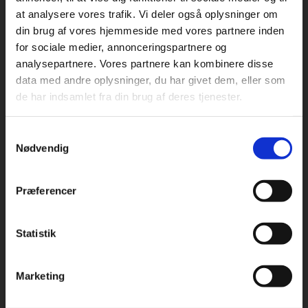
at analysere vores trafik. Vi deler også oplysninger om
din brug af vores hjemmeside med vores partnere inden
For privatkunder og
For institutioner og
for sociale medier, annonceringspartnere og
analysepartnere. Vores partnere kan kombinere disse
studerende. Du får
virksomheder. Du
Praxis Forlag A/S
data med andre oplysninger, du har givet dem, eller som
CVR 41280921
vist priser inkl.
får vist priser ekskl.
de har indsamlet fra din brug af deres tjenester.
moms.
moms.
København
Vognmagergade 7, 5. sal
Samtykkevalg
Privat
Institution
1120 København K
Nødvendig
Odense
Kochsgade 31D
Præferencer
5000 Odense
Rødekro
Statistik
Tilgå dine onlinematerialer
Hærvejen 8
6230 Rødekro
Marketing
Kontakt kundeservice