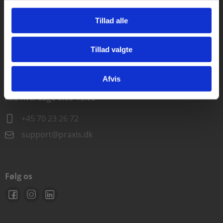
Alle hverdage kl. 10.00-15.00
Tillad alle
+45 70 23 85 87
Tillad valgte
info@praxis.dk
Gå til praxisOnline
Afvis
Kontakt teknisk support
Alle hverdage 8.00-15.00
+45 70 23 26 72
support@praxis.dk
Følg os