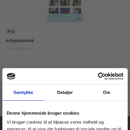
Bog
Arbejdsteknik
Sonja B Jakobsen
149,00 KR.
Samtykke
Detaljer
Om
Køb læremidler og find masterclasses mm.
Denne hjemmeside bruger cookies
Fortsæt som:
Vi bruger cookies til at tilpasse vores indhold og
annoncer, til at vise dig funktioner til sociale medier og til