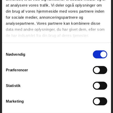
at analysere vores trafik. Vi deler også oplysninger om
din brug af vores hjemmeside med vores partnere inden
For privatkunder og
For institutioner og
for sociale medier, annonceringspartnere og
analysepartnere. Vores partnere kan kombinere disse
studerende. Du får
virksomheder. Du
Praxis Forlag A/S
data med andre oplysninger, du har givet dem, eller som
CVR 41280921
vist priser inkl.
får vist priser ekskl.
de har indsamlet fra din brug af deres tjenester.
moms.
moms.
København
Vognmagergade 7, 5. sal
Samtykkevalg
Privat
Institution
1120 København K
Nødvendig
Odense
Kochsgade 31D
Præferencer
5000 Odense
Rødekro
Statistik
Tilgå dine onlinematerialer
Hærvejen 8
6230 Rødekro
Marketing
Kontakt kundeservice