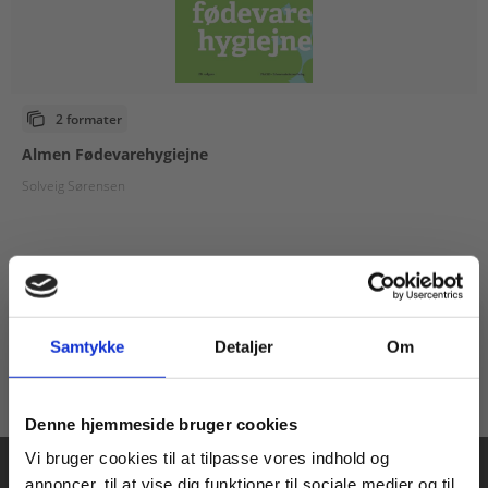
2 formater
Almen Fødevarehygiejne
Solveig Sørensen
Fra
179,00 KR.
Samtykke
Detaljer
Om
Køb læremidler og find masterclasses mm.
Denne hjemmeside bruger cookies
Fortsæt som:
Vi bruger cookies til at tilpasse vores indhold og
annoncer, til at vise dig funktioner til sociale medier og til