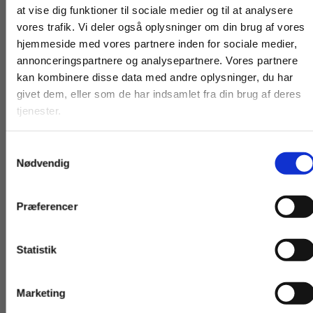
at vise dig funktioner til sociale medier og til at analysere
vores trafik. Vi deler også oplysninger om din brug af vores
hjemmeside med vores partnere inden for sociale medier,
For privatkunder og
For institutioner og
annonceringspartnere og analysepartnere. Vores partnere
kan kombinere disse data med andre oplysninger, du har
studerende. Du får
virksomheder. Du
Andre har også købt
givet dem, eller som de har indsamlet fra din brug af deres
vist priser inkl.
får vist priser ekskl.
tjenester.
moms.
moms.
Samtykkevalg
Privat
Institution
Nødvendig
Præferencer
Statistik
Tilgå dine onlinematerialer
2 formater
2 formater
Marketing
TAP. Teori til analyse og praksis i
Kostlære og -vurde