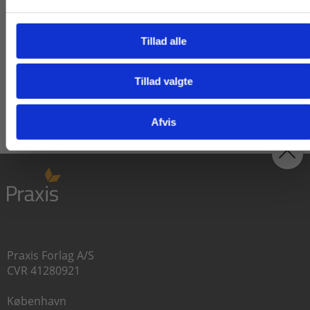
billedkunst
Lenette Grønning Jørge
Line Højgaard Porse
Bonnie Bay Andersen
Tillad alle
Fra
Fra
85,00 KR.
99,00 KR.
Tillad valgte
Gå til praxisOnline
Afvis
Praxis Forlag A/S
CVR 41280921
København