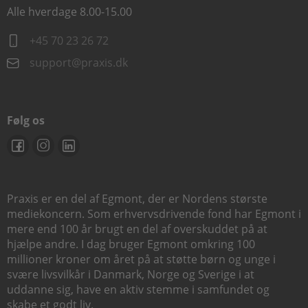
Alle hverdage 8.00-15.00
+45 70 23 26 72
support@praxis.dk
Følg os
Praxis er en del af Egmont, der er Nordens største
mediekoncern. Som erhvervsdrivende fond har Egmont i
mere end 100 år brugt en del af overskuddet på at
hjælpe andre. I dag bruger Egmont omkring 100
millioner kroner om året på at støtte børn og unge i
svære livsvilkår i Danmark, Norge og Sverige i at
uddanne sig, have en aktiv stemme i samfundet og
skabe et godt liv.