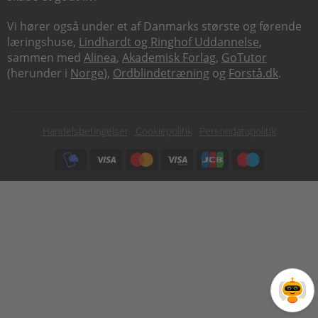
Vi hører også under et af Danmarks største og førende
læringshuse,
Lindhardt og Ringhof Uddannelse
,
sammen med
Alinea
,
Akademisk Forlag
,
GoTutor
(herunder i
Norge
),
Ordblindetræning
og
Forstå.dk
.
Subfooter
Handelsbetingelser
Cookiepolitik
Persondatapolitik
menu
Subfooter
payment
options