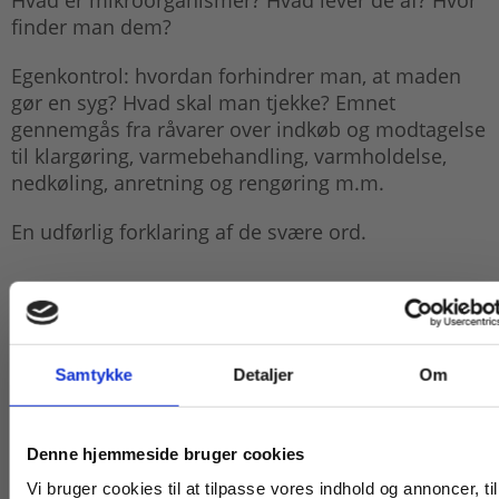
finder man dem?
Egenkontrol: hvordan forhindrer man, at maden
gør en syg? Hvad skal man tjekke? Emnet
gennemgås fra råvarer over indkøb og modtagelse
til klargøring, varmebehandling, varmholdelse,
nedkøling, anretning og rengøring m.m.
En udførlig forklaring af de svære ord.
Bogen henvender sig til
arbejdsmarkedsuddannelsen i almen
fødevarehygiejne samt undervisningen i samme
Samtykke
Detaljer
Om
for fødevareuddannelserne.
Køb læremidler og find masterclasses mm.
Denne hjemmeside bruger cookies
Fortsæt som:
Vi bruger cookies til at tilpasse vores indhold og annoncer, til