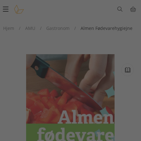
Main
navigation
Hjem
/
AMU
/
Gastronom
/
Almen Fødevarehygiejne