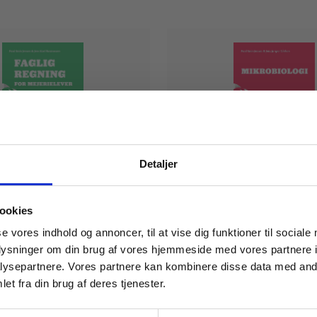
Detaljer
Bog
 masterclasses mm.
egning for mejerielever
Mikrobiologi
ookies
mussen
Paul Stein Jensen
Jens Jørgen Nielsen
Paul Stein Jens
Tilgå din
se vores indhold og annoncer, til at vise dig funktioner til sociale
oplysninger om din brug af vores hjemmeside med vores partnere i
ysepartnere. Vores partnere kan kombinere disse data med andr
et fra din brug af deres tjenester.
.
309,00 KR.
For institutioner og