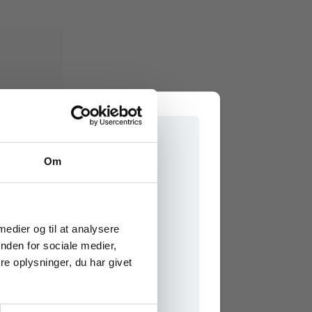
Om
en
e onlinematerialer
 medier og til at analysere
nden for sociale medier,
e oplysninger, du har givet