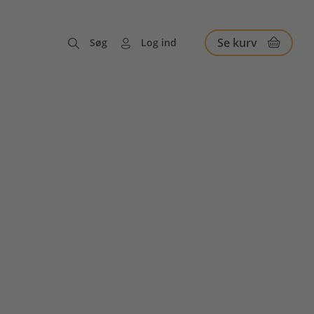
Se kurv
Søg
Log ind