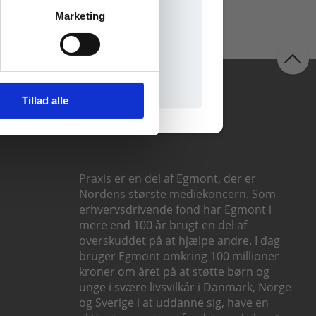
Marketing
il praxisOnline
Følg os
Tillad alle
Praxis er en del af Egmont, der er
Nordens største mediekoncern. Som
erhvervsdrivende fond har Egmont i
mere end 100 år brugt en del af
overskuddet på at hjælpe andre. I dag
bruger Egmont omkring 100 millioner
kroner om året på at støtte børn og
unge i svære livsvilkår i Danmark, Norge
og Sverige i at uddanne sig, have en