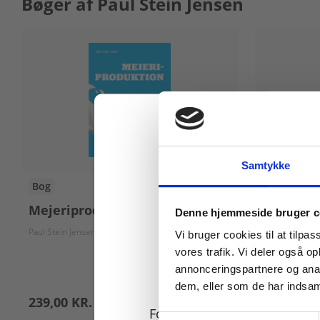
Bøger af Paul Stein Jensen
Samtykke
Bog
Bog
Køb læremidler og find
Mejeriproduktion
Faglig r
Denne hjemmeside bruger c
Paul Stein Jensen
Jens Karl Ras
Vi bruger cookies til at tilpas
vores trafik. Vi deler også 
annonceringspartnere og anal
dem, eller som de har indsaml
239,00 KR.
215,00 KR
For privatkunder og
Samtykkevalg