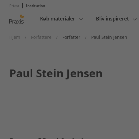
Privat
Institution
Køb materialer
Bliv inspireret
Main
navigation
Hjem
/
Forfattere
/
Forfatter
/
Paul Stein Jensen
Paul Stein Jensen