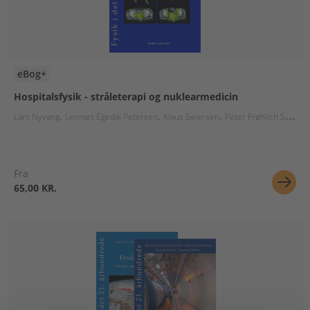
eBog+
Hospitalsfysik - stråleterapi og nuklearmedicin
Lars Nyvang
Lennart Egedal Petersen
Klaus Seiersen
Peter Frøhlich Staanum
Fra
65,00 KR.