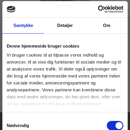
Samtykke
Detaljer
Om
Serie
Fysik i det 21. årh.
Køb læremidler og find masterclasses mm.
Steen Eiler Jørgensen
Jakob Kirknæs
Michael Cramer Andersen
Henrik Peter Bang
Denne hjemmeside bruger cookies
Fortsæt som:
Vi bruger cookies til at tilpasse vores indhold og
annoncer, til at vise dig funktioner til sociale medier og til
Fra
at analysere vores trafik. Vi deler også oplysninger om
30,00 KR.
din brug af vores hjemmeside med vores partnere inden
For privatkunder og
For institutioner og
for sociale medier, annonceringspartnere og
analysepartnere. Vores partnere kan kombinere disse
studerende. Du får
virksomheder. Du
data med andre oplysninger, du har givet dem, eller som
vist priser inkl.
får vist priser ekskl.
de har indsamlet fra din brug af deres tjenester.
moms.
moms.
Samtykkevalg
Privat
Institution
Nødvendig