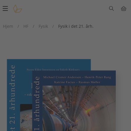
Main
navigation
Hjem
/
HF
/
Fysik
/
Fysik i det 21. årh.