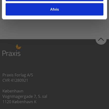
Fra
Fra
Afvis
60,00 KR.
115,00 KR.
Praxis Forlag A/S
CVR 41280921
København
Vognmagergade 7, 5. sal
1120 København K