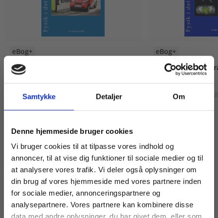
eBog+
eBog+
Elbilens fysik
Hospitalsfysik - str
nuklearmedicin
Morten Stoklund Larsen
Lars Nyvang
Lennart Eg
Samtykke
Detaljer
Om
Fra
Fra
Køb læremidler og find masterclasses mm.
Denne hjemmeside bruger cookies
60,00 KR.
65,00 KR.
Fortsæt som:
Vi bruger cookies til at tilpasse vores indhold og
annoncer, til at vise dig funktioner til sociale medier og til
at analysere vores trafik. Vi deler også oplysninger om
din brug af vores hjemmeside med vores partnere inden
For privatkunder og
For institutioner og
for sociale medier, annonceringspartnere og
analysepartnere. Vores partnere kan kombinere disse
studerende. Du får
virksomheder. Du
data med andre oplysninger, du har givet dem, eller som