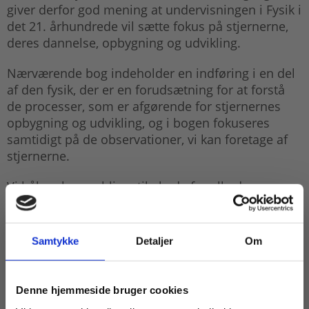
giver derfor god mening at undervisningen i Fysik i
det 21. århundrede vil sætte fokus på stjernerne,
deres dannelse, opbygning og udvikling.
Nærværende bog indeholder en indføring i en del
af den fysik, der er en forudsætning for at forstå
de processer, som er afgørende for stjernernes
opbygning og udvikling, og i bogen fokuseres
samtidigt på de observationer, vi kan foretage af
stjernerne.
Vi håber, bogen bliver til glæde for alle de
gymnasieelever, som skal arbejde med Fysik i det
21. århundrede.
Samtykke
Detaljer
Om
Denne titel er udgivet på Fysikforlaget (LMFK).
Køb læremidler og find masterclasses mm.
Denne hjemmeside bruger cookies