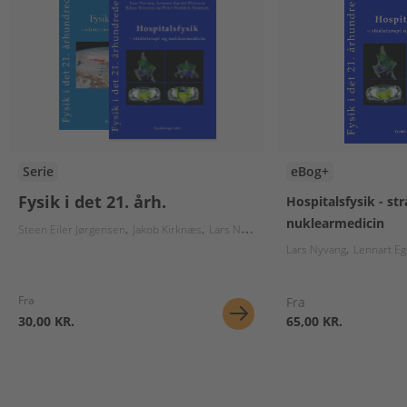
Serie
eBog+
Fysik i det 21. årh.
Hospitalsfysik - str
nuklearmedicin
Steen Eiler Jørgensen
Jakob Kirknæs
Lars Nyvang
Lennart Egedal Petersen
Lars Nyvang
Lennart Eg
Fra
Fra
30,00 KR.
65,00 KR.