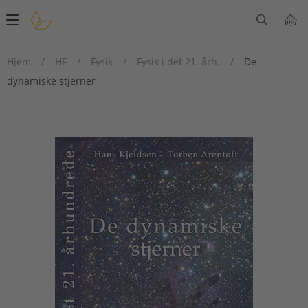
Main
navigation
Hjem
/
HF
/
Fysik
/
Fysik i det 21. årh.
/
De
dynamiske stjerner