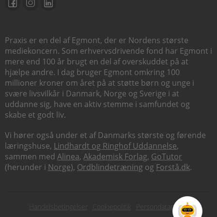
Praxis er en del af Egmont, der er Nordens største
mediekoncern. Som erhvervsdrivende fond har Egmont i
mere end 100 år brugt en del af overskuddet på at
hjælpe andre. I dag bruger Egmont omkring 100
millioner kroner om året på at støtte børn og unge i
svære livsvilkår i Danmark, Norge og Sverige i at
uddanne sig, have en aktiv stemme i samfundet og
skabe et godt liv.
Vi hører også under et af Danmarks største og førende
læringshuse,
Lindhardt og Ringhof Uddannelse
,
sammen med
Alinea
,
Akademisk Forlag
,
GoTutor
(herunder i
Norge
),
Ordblindetræning
og
Forstå.dk
.
Subfooter
Handelsbetingelser
Cookiepolitik
Persondatapolitik
menu