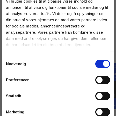
Fortsæt som:
Vi bruger cookies til at tilpasse vores indhold og
annoncer, til at vise dig funktioner til sociale medier og til
at analysere vores trafik. Vi deler også oplysninger om
din brug af vores hjemmeside med vores partnere inden
For privatkunder og
For institutioner og
for sociale medier, annonceringspartnere og
analysepartnere. Vores partnere kan kombinere disse
studerende. Du får
virksomheder. Du
Titler i serien
data med andre oplysninger, du har givet dem, eller som
vist priser inkl.
får vist priser ekskl.
de har indsamlet fra din brug af deres tjenester.
moms.
moms.
Samtykkevalg
Privat
Institution
Nødvendig
Præferencer
Statistik
Tilgå dine onlinematerialer
Marketing