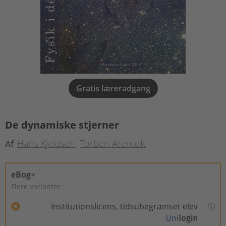
Gratis læreradgang
De dynamiske stjerner
Hans Kjeldsen
Torben Arentoft
Af
eBog+
Flere varianter
Institutionslicens, tidsubegrænset elev