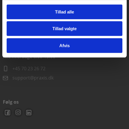
Alle hverdage kl. 10.00-15.00
Tillad alle
+45 70 23 85 87
Tillad valgte
info@praxis.dk
Gå til praxisOnline
Afvis
Kontakt teknisk support
Alle hverdage 8.00-15.00
+45 70 23 26 72
support@praxis.dk
Følg os