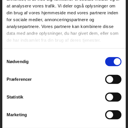
at analysere vores trafik. Vi deler også oplysninger om
din brug af vores hjemmeside med vores partnere inden
For privatkunder og
For institutioner og
for sociale medier, annonceringspartnere og
analysepartnere. Vores partnere kan kombinere disse
studerende. Du får
virksomheder. Du
Praxis Forlag A/S
data med andre oplysninger, du har givet dem, eller som
CVR 41280921
vist priser inkl.
får vist priser ekskl.
de har indsamlet fra din brug af deres tjenester.
moms.
moms.
København
Vognmagergade 7, 5. sal
Samtykkevalg
Privat
Institution
1120 København K
Nødvendig
Odense
Kochsgade 31D
Præferencer
5000 Odense
Rødekro
Statistik
Tilgå dine onlinematerialer
Hærvejen 8
6230 Rødekro
Marketing
Kontakt kundeservice