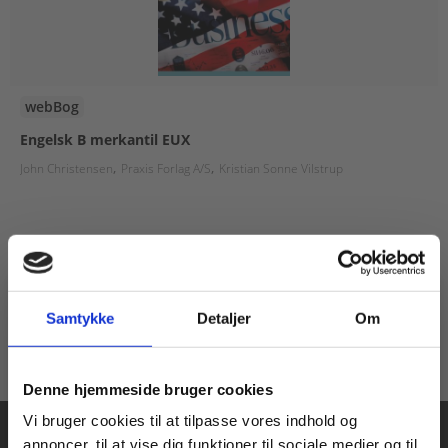
webBog
Engelsk B merkantil EUX
John Christensen
Praxis Forlag A/S
Kristian Sonne Vilstrup
Fra
99,00 KR.
Samtykke
Detaljer
Om
Køb læremidler og find masterclasses mm.
Denne hjemmeside bruger cookies
Fortsæt som:
Vi bruger cookies til at tilpasse vores indhold og
annoncer, til at vise dig funktioner til sociale medier og til