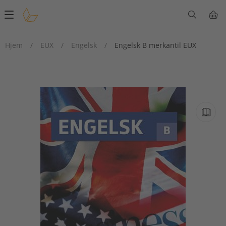
Main
navigation
Hjem
/
EUX
/
Engelsk
/
Engelsk B merkantil EUX