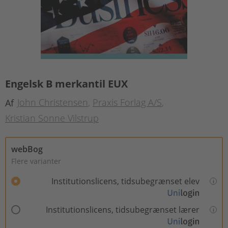
Engelsk B merkantil EUX
John Christensen
Praxis Forlag A/S
Af
Kristian Sonne Vilstrup
webBog
Flere varianter
Institutionslicens, tidsubegrænset elev
Institutionslicens, tidsubegrænset lærer