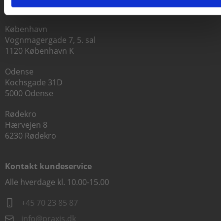
CVR 41280921
København
Vognmagergade 7, 5. sal
1120 København K
Odense
Kochsgade 31D
5000 Odense
Rødekro
Hærvejen 8
6230 Rødekro
Kontakt kundeservice
Alle hverdage kl. 10.00-15.00
+45 70 23 85 87
info@praxis.dk