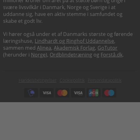
millioner kroner om året på at støtte børn og unge i
svære livsvilkår i Danmark, Norge og Sverige i at
uddanne sig, have en aktiv stemme i samfundet og
skabe et godt liv.
Vi hører også under et af Danmarks største og førende
læringshuse,
Lindhardt og Ringhof Uddannelse
,
sammen med
Alinea
,
Akademisk Forlag
,
GoTutor
(herunder i
Norge
),
Ordblindetræning
og
Forstå.dk
.
Subfooter
Handelsbetingelser
Cookiepolitik
Persondatapolitik
menu
Subfooter
payment
options