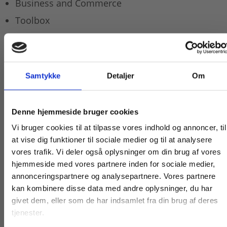
Business and Commerce
Toolbox
Kapitlerne om UK og USA behandler nedslag i
nationernes historie og fungerer som afsæt for
udvalgte aktuelle emner om samfund og kultur. Til
Samtykke
Detaljer
Om
disse emner knytter sig tekster af forskellige
karakter (fiktion og non-fiktion; tekst, billede og
video) på originalsprog (kernestof) med tilhørende,
Køb læremidler og find masterclasses mm.
Denne hjemmeside bruger cookies
varierede opgaver.
Fortsæt som:
Vi bruger cookies til at tilpasse vores indhold og annoncer, til
Business and Commerce-delen indeholder afsnit,
at vise dig funktioner til sociale medier og til at analysere
der omhandler relevante emner inden for udvalgte
vores trafik. Vi deler også oplysninger om din brug af vores
retninger af den merkantile eux-uddannelse. Der
hjemmeside med vores partnere inden for sociale medier,
er gennemgang af basisteori til emnerne
For privatkunder og
For institutioner og
annonceringspartnere og analysepartnere. Vores partnere
Advertising
,
Customer Care
,
Entrepreneurship
,
kan kombinere disse data med andre oplysninger, du har
studerende. Du får
virksomheder. Du
Event Marketing & Event Management
og
Applying
givet dem, eller som de har indsamlet fra din brug af deres
vist priser inkl.
får vist priser ekskl.
for a Job
. Hvert emne har opgaver tilknyttet.
tjenester.
moms.
moms.