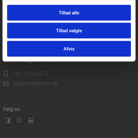
Alle hverdage kl. 10.00-15.00
Tillad alle
+45 70 23 85 87
Tillad valgte
info@praxis.dk
Gå til praxisOnline
Afvis
Kontakt teknisk support
Alle hverdage 8.00-15.00
+45 70 23 26 72
support@praxis.dk
Følg os