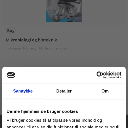
Bog
Mikrobiologi og bioteknik
E Waagner Nielsen
J.M. Buch Kristensen
395,00 KR.
Samtykke
Detaljer
Om
Køb læremidler og find masterclasses mm.
Denne hjemmeside bruger cookies
Fortsæt som:
Vi bruger cookies til at tilpasse vores indhold og
annoncer, til at vise dig funktioner til sociale medier og til