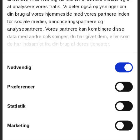
at analysere vores trafik. Vi deler også oplysninger om
din brug af vores hjemmeside med vores partnere inden
For privatkunder og
For institutioner og
for sociale medier, annonceringspartnere og
analysepartnere. Vores partnere kan kombinere disse
studerende. Du får
virksomheder. Du
Praxis Forlag A/S
data med andre oplysninger, du har givet dem, eller som
CVR 41280921
vist priser inkl.
får vist priser ekskl.
de har indsamlet fra din brug af deres tjenester.
moms.
moms.
København
Vognmagergade 7, 5. sal
Samtykkevalg
Privat
Institution
1120 København K
Nødvendig
Odense
Kochsgade 31D
Præferencer
5000 Odense
Rødekro
Statistik
Tilgå dine onlinematerialer
Hærvejen 8
6230 Rødekro
Marketing
Kontakt kundeservice