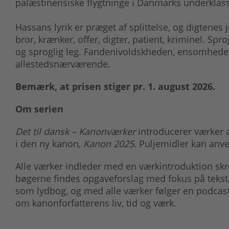
palæstinensiske flygtninge i Danmarks underklas
Hassans lyrik er præget af splittelse, og digtenes 
bror, krænker, offer, digter, patient, kriminel. Spro
og sproglig leg. Fandenivoldskheden, ensomhede
allestedsnærværende.
Bemærk, at prisen stiger pr. 1. august 2026.
Om serien
Det til dansk – Kanonværker
introducerer værker a
i den ny kanon,
Kanon 2025
. Puljemidler kan anve
Alle værker indleder med en værkintroduktion skr
bøgerne findes opgaveforslag med fokus på tekst, 
som lydbog, og med alle værker følger en podcast,
om kanonforfatterens liv, tid og værk.