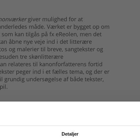
anonværker
giver mulighed for at
anderledes måde. Værket er bygget op om
, som kan tilgås på fx eReolen, men det
n åbne nye veje ind i det litterære
otos og malerier til breve, sangtekster og
suden tre skønlitterære
an relateres til kanonforfatterens fortid
ekster peger ind i et fælles tema, og der er
l grundig undersøgelse af både tekster,
pil.
Detaljer