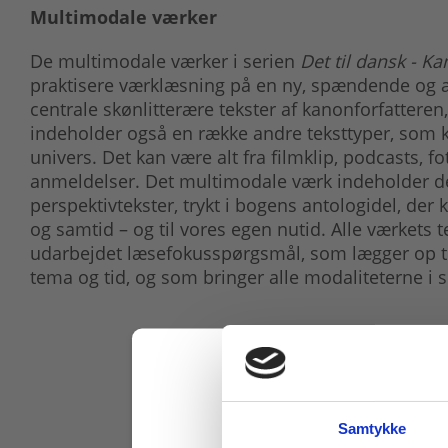
Multimodale værker
De multimodale værker i serien
Det til dansk - K
praktisere værklæsning på en ny, spændende og 
centrale skønlitterære tekster af kanonforfatteren
indeholder også en række andre teksttyper, som ka
univers. Det kan være alt fra filmklip, podcasts, f
anmeldelser. Det multimodale værk indeholder de
perspektivtekster, trykt i bogens antologidel, der k
og samtid – og til vores egen nutid. Alle værkets t
udarbejdet læsefokusspørgsmål, som lægger op ti
tema og tid, og som bringer alle modaliteterne i s
Samtykke