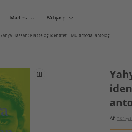
Mød os
Få hjælp
Yahya Hassan: Klasse og identitet – Multimodal antologi
Yahy
iden
anto
Yahya
Af