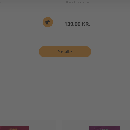
rd
Ukendt forfatter
139,00 KR.
Se alle