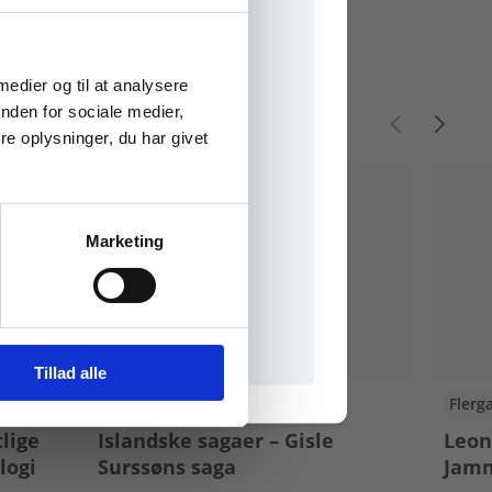
e onlinematerialer
 medier og til at analysere
nden for sociale medier,
e oplysninger, du har givet
Marketing
il praxisOnline
Tillad alle
Flergangsbog
Flerg
lige
Islandske sagaer – Gisle
Leon
logi
Surssøns saga
Jamm