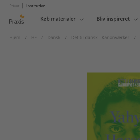
Privat
Institution
Køb materialer
Bliv inspireret
Main
navigation
Hjem
/
HF
/
Dansk
/
Det til dansk - Kanonværker
/