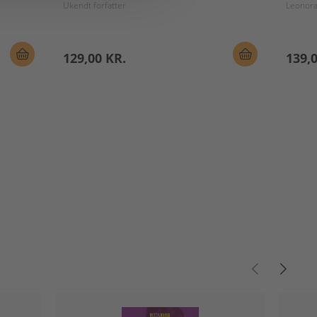
Ukendt forfatter
Leonora 
129,00 KR.
139,