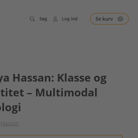
Se kurv
Søg
Log ind
a Hassan: Klasse og
titet – Multimodal
logi
 Hassan