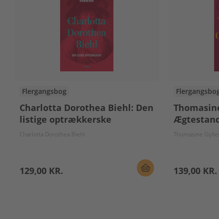
Flergangsbog
Flergangsbo
Charlotta Dorothea Biehl: Den
Thomasine
listige optrækkerske
Ægtestan
Charlotta Dorothea Biehl
Thomasine Gyll
129,00 KR.
139,00 KR.