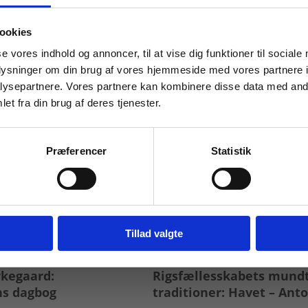
 masterclasses mm.
ookies
Tilgå din
se vores indhold og annoncer, til at vise dig funktioner til sociale
oplysninger om din brug af vores hjemmeside med vores partnere i
ysepartnere. Vores partnere kan kombinere disse data med andr
et fra din brug af deres tjenester.
For institutioner og
virksomheder. Du får
Præferencer
Statistik
vist priser ekskl. moms.
Fortsæt som institution
Gå t
Tillad valgte
g
Flergangsbog
rkegaard:
Rigsfællesskabets mundt
ns dagbog
traditioner: Havet – Anto