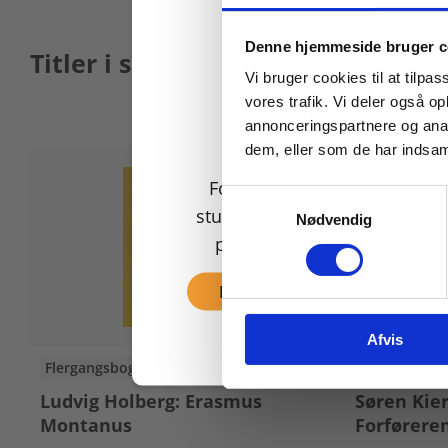
Køb læremidler og find
Denne hjemmeside bruger c
Titler i serien
Vi bruger cookies til at tilpas
vores trafik. Vi deler også 
annonceringspartnere og anal
dem, eller som de har indsaml
For privatkunder og
Samtykkevalg
studerende. Du får vist
Nødvendig
priser inkl. moms.
Fortsæt som privat
Afvis
Flergangsbog
Flergangsbo
Ludvig Holberg: Erasmus
Søren Kie
Montanus
Forførere