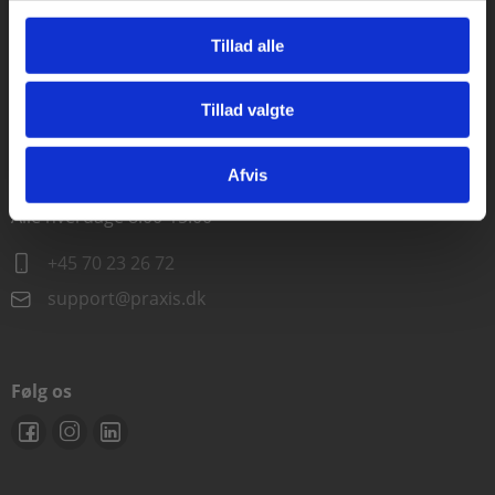
Alle hverdage kl. 10.00-15.00
Tillad alle
+45 70 23 85 87
Tillad valgte
info@praxis.dk
Gå til praxisOnline
Afvis
Kontakt teknisk support
Alle hverdage 8.00-15.00
+45 70 23 26 72
support@praxis.dk
Følg os