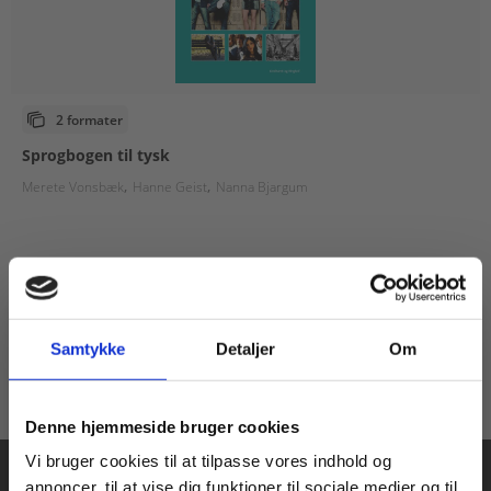
2 formater
Sprogbogen til tysk
Merete Vonsbæk
Hanne Geist
Nanna Bjargum
Fra
55,00 KR.
Samtykke
Detaljer
Om
Køb læremidler og find masterclasses mm.
Denne hjemmeside bruger cookies
Fortsæt som:
Vi bruger cookies til at tilpasse vores indhold og
annoncer, til at vise dig funktioner til sociale medier og til