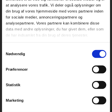
at analysere vores trafik. Vi deler også oplysninger om
din brug af vores hjemmeside med vores partnere inden
For privatkunder og
For institutioner og
for sociale medier, annonceringspartnere og
analysepartnere. Vores partnere kan kombinere disse
studerende. Du får
virksomheder. Du
Praxis Forlag A/S
data med andre oplysninger, du har givet dem, eller som
CVR 41280921
vist priser inkl.
får vist priser ekskl.
de har indsamlet fra din brug af deres tjenester.
moms.
moms.
København
Vognmagergade 7, 5. sal
Samtykkevalg
Privat
Institution
1120 København K
Nødvendig
Odense
Kochsgade 31D
Præferencer
5000 Odense
Rødekro
Statistik
Tilgå dine onlinematerialer
Hærvejen 8
6230 Rødekro
Marketing
Kontakt kundeservice