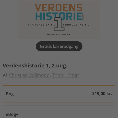
Gratis læreradgang
Verdenshistorie 1, 2.udg.
Christian Vollmond
Thorkil Smitt
Af
319,00 kr.
Bog
eBog+