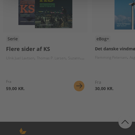
Serie
eBog+
Flere sider af KS
Det danske vindmø
Flemming Petersen
Asg
Ulrik Juel Lavtsen
Thomas P. Larsen
Suzanne Gudbjerg-Hansen
Jakob Søren
Fra
Fra
59,00 KR.
30,00 KR.