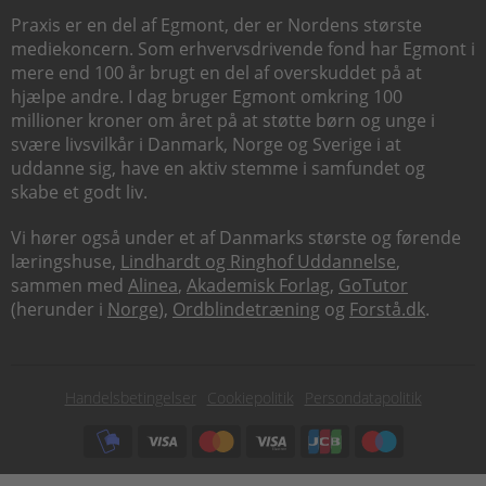
Praxis er en del af Egmont, der er Nordens største
mediekoncern. Som erhvervsdrivende fond har Egmont i
mere end 100 år brugt en del af overskuddet på at
hjælpe andre. I dag bruger Egmont omkring 100
millioner kroner om året på at støtte børn og unge i
svære livsvilkår i Danmark, Norge og Sverige i at
uddanne sig, have en aktiv stemme i samfundet og
skabe et godt liv.
Vi hører også under et af Danmarks største og førende
læringshuse,
Lindhardt og Ringhof Uddannelse
,
sammen med
Alinea
,
Akademisk Forlag
,
GoTutor
(herunder i
Norge
),
Ordblindetræning
og
Forstå.dk
.
Subfooter
Handelsbetingelser
Cookiepolitik
Persondatapolitik
menu
Subfooter
payment
options