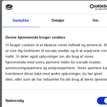
Samtykke
Detaljer
Om
Titler i serien
Køb læremidler og find masterclasses mm.
Denne hjemmeside bruger cookies
Fortsæt som:
Vi bruger cookies til at tilpasse vores indhold og annoncer, til
at vise dig funktioner til sociale medier og til at analysere vo
trafik. Vi deler også oplysninger om din brug af vores
hjemmeside med vores partnere inden for sociale medier,
For privatkunder og
For institutioner og
annonceringspartnere og analysepartnere. Vores partnere k
studerende. Du får
virksomheder. Du
kombinere disse data med andre oplysninger, du har givet
dem, eller som de har indsamlet fra din brug af deres tjeneste
vist priser inkl.
får vist priser ekskl.
moms.
moms.
Bog
Samtykkevalg
Privat
Institution
Nødvendig
Verdenshistorie 2