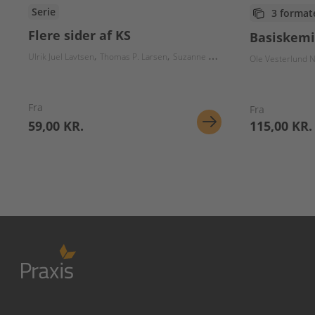
Serie
3 format
Flere sider af KS
Basiskemi 
Ulrik Juel Lavtsen
Thomas P. Larsen
Suzanne Gudbjerg-Hansen
Jakob S
Ole Vesterlund N
Fra
Fra
59,00 KR.
115,00 KR.