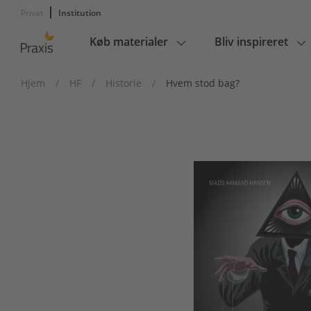
Privat
Institution
Køb materialer
Bliv inspireret
Main
navigation
Hjem
/
HF
/
Historie
/
Hvem stod bag?