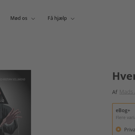
Mød os
Få hjælp
Hve
Mads
Af
eBog+
Flere var
Priv