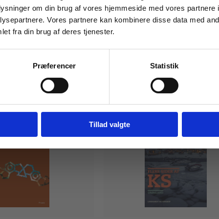
oplysninger om din brug af vores hjemmeside med vores partnere i
ysepartnere. Vores partnere kan kombinere disse data med andr
et fra din brug af deres tjenester.
For institutioner og
virksomheder. Du får
Præferencer
Statistik
vist priser ekskl. moms.
Fortsæt som institution
Gå t
Tillad valgte