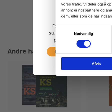
vores trafik. Vi deler også 
annonceringspartnere og anal
dem, eller som de har indsaml
For privatkunder og
Samtykkevalg
studerende. Du får vist
Nødvendig
priser inkl. moms.
Andre har også købt
Fortsæt som privat
Afvis