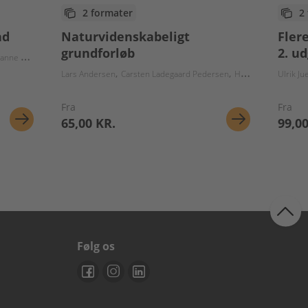
2 formater
2
nd
Naturvidenskabeligt
Fler
grundforløb
2. ud
unnar C. Adriansen
Mads Waneck
Anders Ellegaard Pedersen
udbjerg-Hansen
Lars Andersen
Carsten Ladegaard Pedersen
Hans Marker
Ulrik Ju
Stef
Fra
Fra
65,00 KR.
99,00
Følg os