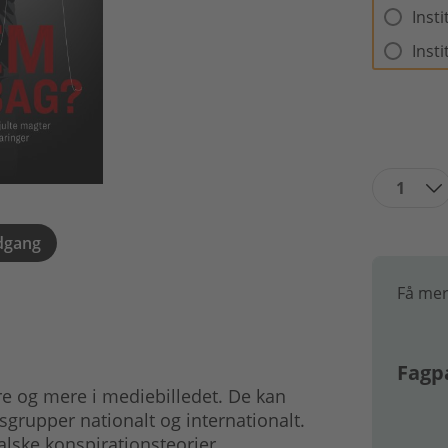
Inst
Inst
1
dgang
Få mer
Fagpa
re og mere i mediebilledet. De kan
sgrupper nationalt og internationalt.
lske konspirationsteorier.