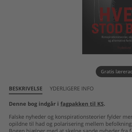
Gratis lærera
BESKRIVELSE
YDERLIGERE INFO
Denne bog indgår i
fagpakken til KS
.
Falske nyheder og konspirationsteorier fylder me
opildne til had og polarisering mellem befolkning
Bogen hjælper med at skelne sande nyheder fra fa