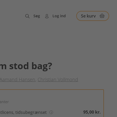
Se kurv
Søg
Log ind
m stod bag?
 Aamand Hansen
Christian Vollmond
ianter
95,00 kr.
atlicens, tidsubegrænset