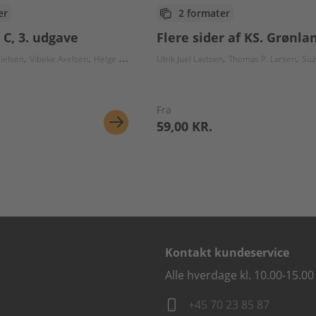
er
2 formater
C, 3. udgave
Flere sider af KS. Grønla
ørensen
Suzanne Gudbjerg-Hansen
Sebastian Lang-Jensen
Eva Ravn Møenbak
G
ielsen
Vibeke Axelsen
Helge Mygind
Ulrik Juel Lavtsen
Thomas P. Larsen
Suzanne G
Fra
59,00 KR.
Kontakt kundeservice
Alle hverdage kl. 10.00-15.00
+45 70 23 85 87