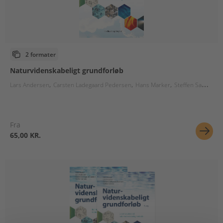
2 formater
Naturvidenskabeligt grundforløb
Lars Andersen
Carsten Ladegaard Pedersen
Hans Marker
Steffen Samsøe
Fra
65,00 KR.