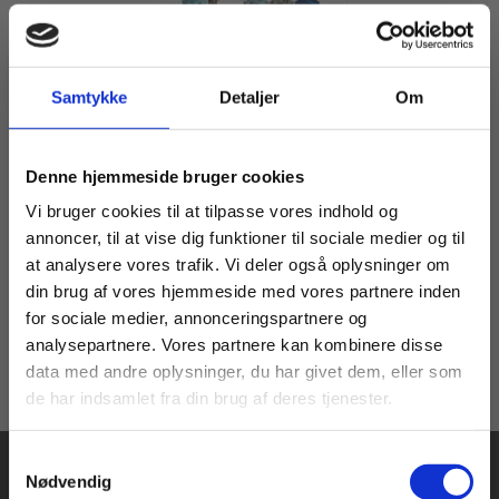
Samtykke
Detaljer
Om
Serie
Naturvidenskabeligt grundforløb
Køb læremidler og find masterclasses mm.
Lars Andersen
Carsten Ladegaard Pedersen
Hans Marker
Steffen Samsøe
Denne hjemmeside bruger cookies
Fortsæt som:
Vi bruger cookies til at tilpasse vores indhold og
annoncer, til at vise dig funktioner til sociale medier og til
Fra
at analysere vores trafik. Vi deler også oplysninger om
65,00 KR.
din brug af vores hjemmeside med vores partnere inden
For privatkunder og
For institutioner og
for sociale medier, annonceringspartnere og
analysepartnere. Vores partnere kan kombinere disse
studerende. Du får
virksomheder. Du
data med andre oplysninger, du har givet dem, eller som
vist priser inkl.
får vist priser ekskl.
de har indsamlet fra din brug af deres tjenester.
moms.
moms.
Samtykkevalg
Privat
Institution
Nødvendig