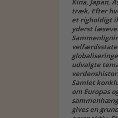
Kina, Japan, A
træk. Efter hv
et righoldigt 
yderst læseven
Sammenligning
velfærdsstaten
globaliseringen
udvalgte temae
verdenshistor
Samlet konklu
om Europas og
sammenhængend
gives en grund