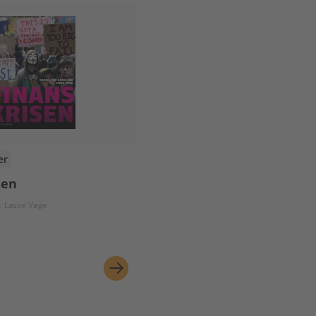
er
sen
Lasse Vøge