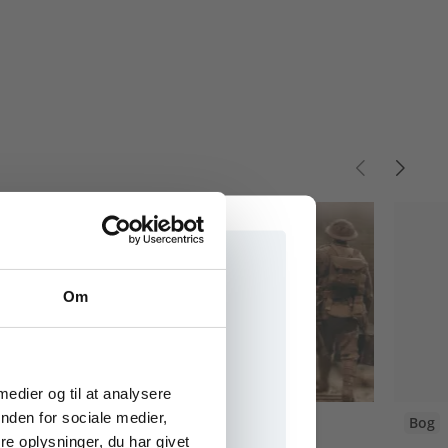
Om
e onlinematerialer
 medier og til at analysere
nden for sociale medier,
Digitale Læremidler
Bog
e oplysninger, du har givet