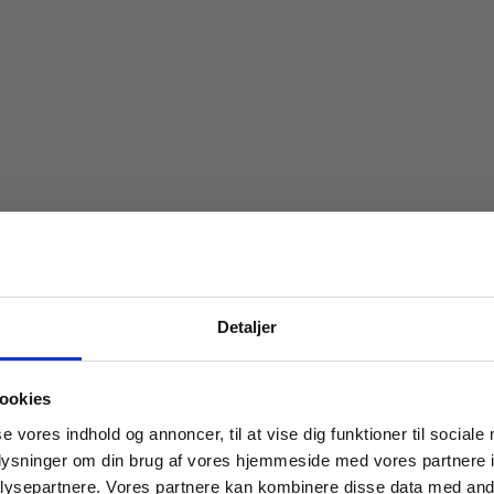
Detaljer
 masterclasses mm.
ookies
Tilgå din
se vores indhold og annoncer, til at vise dig funktioner til sociale
oplysninger om din brug af vores hjemmeside med vores partnere i
er
2 formater
ysepartnere. Vores partnere kan kombinere disse data med andr