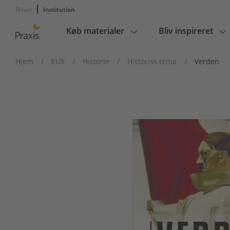
Privat
Institution
Køb materialer
Bliv inspireret
Main
navigation
Hjem
/
EUX
/
Historie
/
Historisk tema
/
Verden