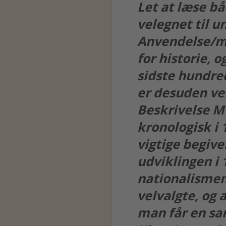
Let at læse bå
velegnet til u
Anvendelse/må
for historie, 
sidste hundred
er desuden ve
Beskrivelse M
kronologisk i 1
vigtige begiven
udviklingen i 
nationalismen
velvalgte, og 
man får en sa