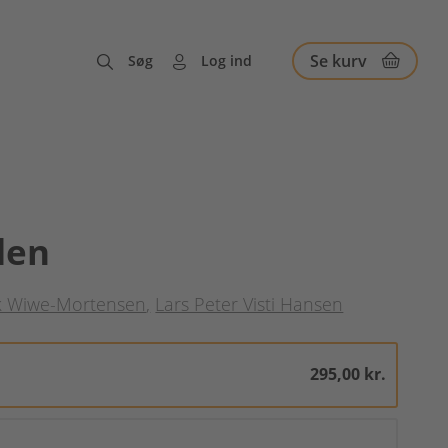
Se kurv
Søg
Log ind
den
k Wiwe-Mortensen
Lars Peter Visti Hansen
295,00 kr.