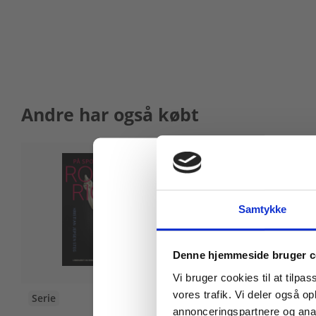
Andre har også købt
Samtykke
Køb læremidler og find
Denne hjemmeside bruger c
Vi bruger cookies til at tilpas
vores trafik. Vi deler også 
Serie
3 format
annonceringspartnere og anal