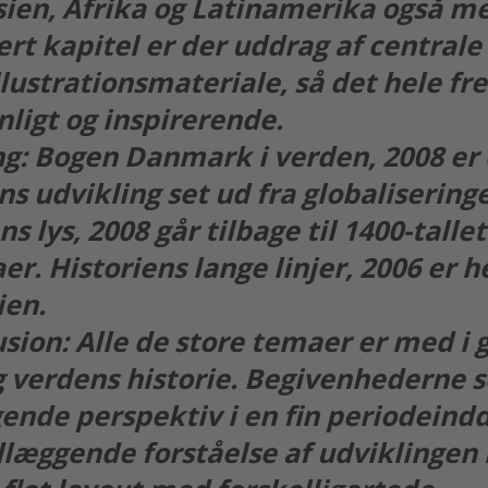
sien, Afrika og Latinamerika også me
ert kapitel er der uddrag af centrale 
illustrationsmateriale, så det hele 
ligt og inspirerende.
: Bogen Danmark i verden, 2008 er 
s udvikling set ud fra globaliseringe
s lys, 2008 går tilbage til 1400-tallet
r. Historiens lange linjer, 2006 er h
ien.
sion: Alle de store temaer er med i
 verdens historie. Begivenhederne se
e perspektiv i en fin periodeindde
læggende forståelse af udviklingen 