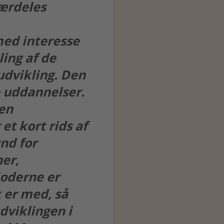
særdeles
med interesse
ling af de
udvikling. Den
 uddannelser.
en
 et kort rids af
und for
ner,
ioderne er
k er med, så
viklingen i