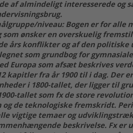
de af almindeligt interesserede og 
ndervisningsbrug.
lgruppe/niveau: Bogen er for alle 
og som ønsker en overskuelig fremstil
e års konflikter og af den politiske 
legnet som grundbog for gymnasiale
ed Europa som afsæt beskrives verd
2 kapitler fra år 1900 til i dag. Der er
heder i 1800-tallet, der ligger til gr
1900-tallet som fx de store revolutio
 og de teknologiske fremskridt. Per
alle vigtige temaer og udviklingstræ
mmenhængende beskrivelse. Fx er ud