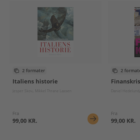
2 formater
2 format
Italiens historie
Finanskri
Jesper Skov
Mikkel Thrane Lassen
Daniel Hedelund
Fra
Fra
99,00 KR.
99,00 KR.