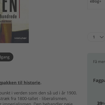
eBog+
1
dgang
Få mer
Fagpa
gpakken til historie
.
unkt i verden som den så ud i år 1900.
ræk fra 1800-tallet - liberalismen,
39
B
og imperialismen. Den behandler nøje