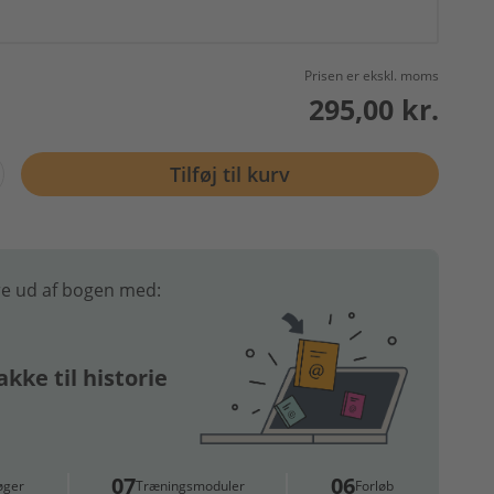
Prisen er ekskl. moms
295,00 kr.
Tilføj til kurv
e ud af bogen med:
kke til historie
07
06
øger
Træningsmoduler
Forløb