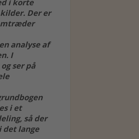
d i korte
kilder. Der er
fremtræder
en analyse af
n. I
 og ser på
ele
 grundbogen
s i et
ling, så der
i det lange