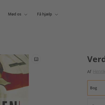
Mød os
Få hjælp
Ver
Henri
Af
Bog