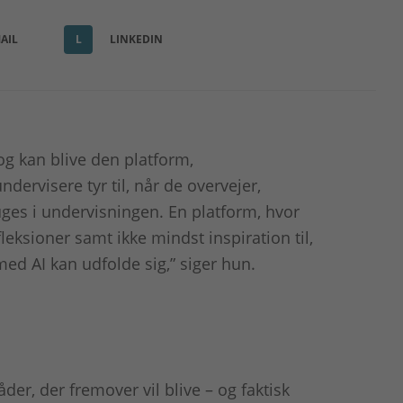
AIL
L
LINKEDIN
og kan blive den platform,
ervisere tyr til, når de overvejer,
ges i undervisningen. En platform, hvor
fleksioner samt ikke mindst inspiration til,
ed AI kan udfolde sig,” siger hun.
er, der fremover vil blive – og faktisk