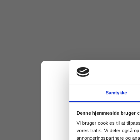
Samtykke
Køb læremidler og find
Denne hjemmeside bruger c
Vi bruger cookies til at tilpas
vores trafik. Vi deler også 
annonceringspartnere og anal