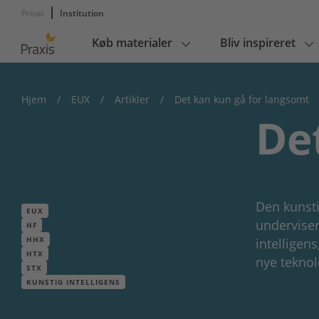
Privat
Institution
Køb materialer
Bliv inspireret
Main
navigation
Hjem
/
EUX
/
Artikler
/
Det kan kun gå for langsomt
De
Den kunstig
EUX
underviser
HF
HHX
intelligen
HTX
nye teknol
STX
KUNSTIG INTELLIGENS