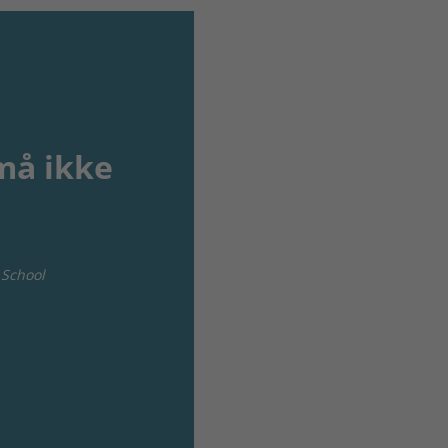
må ikke
 School