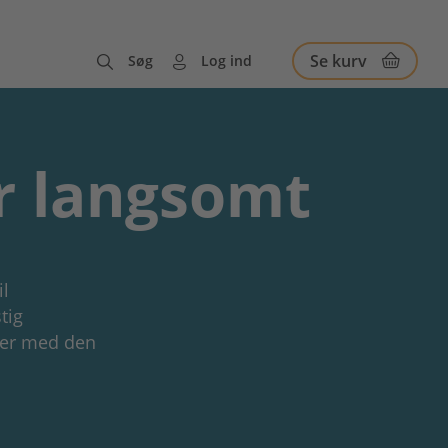
Se kurv
Søg
Log ind
r langsomt
il
tig
eger med den