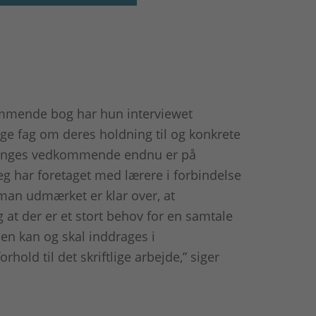
mmende bog har hun interviewet
ge fag om deres holdning til og konkrete
r manges vedkommende endnu er på
jeg har foretaget med lærere i forbindelse
 man udmærket er klar over, at
 at der er et stort behov for en samtale
en kan og skal inddrages i
rhold til det skriftlige arbejde,” siger