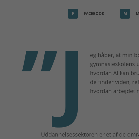
F
FACEBOOK
M
M
”J
eg håber, at min b
gymnasieskolens und
hvordan AI kan bru
de finder viden, re
hvordan arbejdet m
Uddannelsessektoren er et af de områd