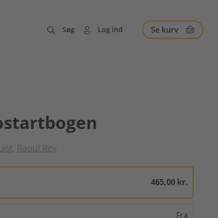
Se kurv
Søg
Log ind
ostartbogen
uist
Raoul Rey
465,00 kr.
Fra