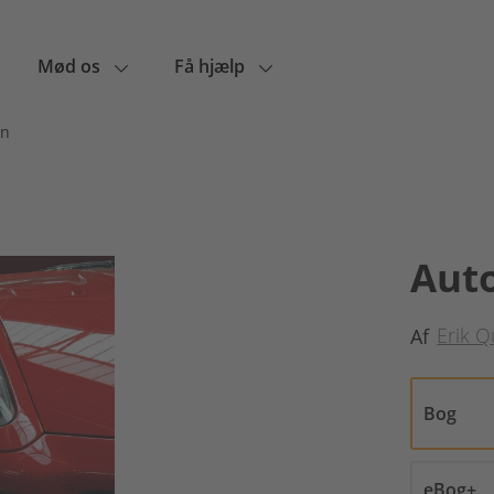
Mød os
Få hjælp
en
Aut
Erik Q
Af
Bog
eBog+