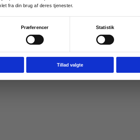
et fra din brug af deres tjenester.
For institutioner og
virksomheder. Du får
Præferencer
Statistik
vist priser ekskl. moms.
Fortsæt som institution
Gå t
Tillad valgte