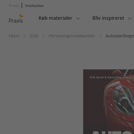
Privat
Institution
Køb materialer
Bliv inspireret
Main
navigation
Hjem
/
EUD
/
Personvognsmekaniker
/
Autostartbog