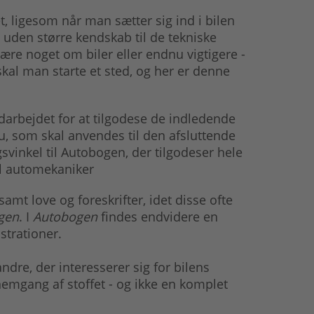
, ligesom når man sætter sig ind i bilen
uden større kendskab til de tekniske
ære noget om biler eller endnu vigtigere -
l man starte et sted, og her er denne
arbejdet for at tilgodese de indledende
u, som skal anvendes til den afsluttende
inkel til Autobogen, der tilgodeser hele
il automekaniker
amt love og foreskrifter, idet disse ofte
gen
. I
Autobogen
findes endvidere en
trationer.
dre, der interesserer sig for bilens
emgang af stoffet - og ikke en komplet