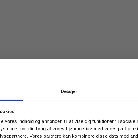
Detaljer
 masterclasses mm.
ookies
Tilgå din
se vores indhold og annoncer, til at vise dig funktioner til sociale
oplysninger om din brug af vores hjemmeside med vores partnere i
ysepartnere. Vores partnere kan kombinere disse data med andr