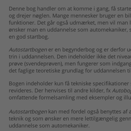
Denne bog handler om at komme i gang, få startet
og drejer nøglen. Mange mennesker bruger en bil 
funktioner. Det går også udmærket, men vil man l
ønsker man en uddannelse som automekaniker, ska
en god startbog.
Autostartbogen
er en begynderbog og er derfor ud
trin i uddannelsen. Den indeholder ikke det nivea
prøve (svendeprøven), men fungerer som indgangsv
det faglige teoretiske grundlag for uddannelsen t
Bogen indeholder kun få tekniske specifikationer s
revideres. Der henvises til andre kilder, fx
Autobo
omfattende formelsamling med eksempler og illus
Autostartbogen
kan med fordel også benyttes af an
teknik og som ønsker en mere lettilgængelig genn
uddannelse som automekaniker.