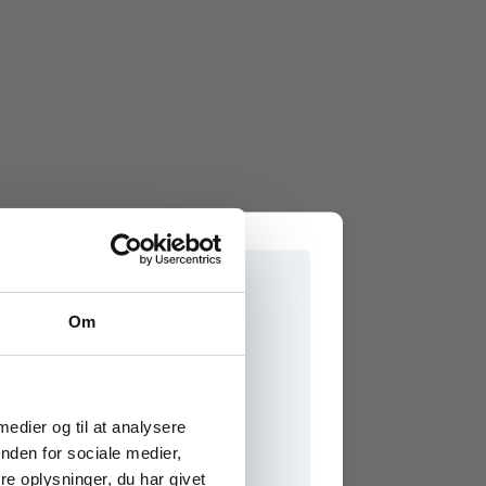
Om
e onlinematerialer
 medier og til at analysere
nden for sociale medier,
e oplysninger, du har givet