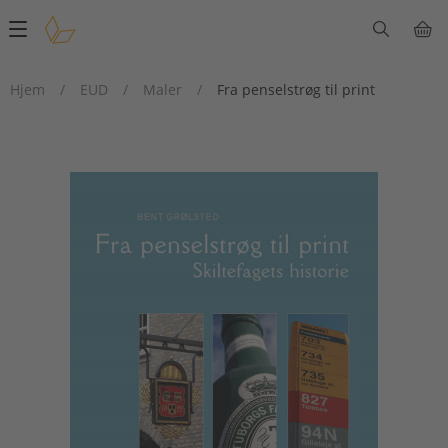
Main
navigation
Hjem
/
EUD
/
Maler
/
Fra penselstrøg til print