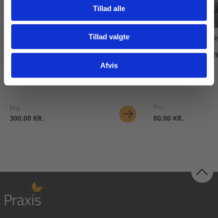
Tillad alle
Tillad valgte
Diverse
Digitale Læremidle
Gå til praxisOnline
Fagpakke til 
Infocar
HTX
Afvis
Pris
Fra
300,00 KR.
80,00 KR.