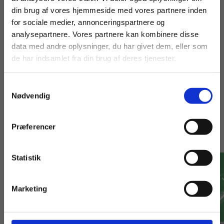
skiltemaler, som gennem mere end 50 år har
din brug af vores hjemmeside med vores partnere inden
arbejdet engageret med og for sit fag.
For privatkunder og
For institutioner og
for sociale medier, annonceringspartnere og
analysepartnere. Vores partnere kan kombinere disse
studerende. Du får
virksomheder. Du
data med andre oplysninger, du har givet dem, eller som
vist priser inkl.
får vist priser ekskl.
de har indsamlet fra din brug af deres tjenester.
moms.
moms.
Samtykkevalg
Privat
Institution
Nødvendig
Præferencer
Andre har også købt
Statistik
Tilgå dine onlinematerialer
Marketing