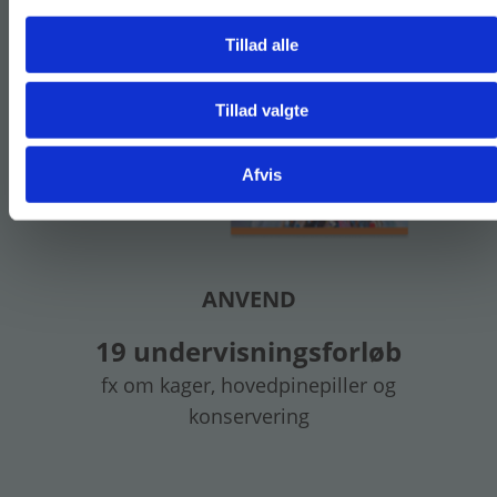
Tillad alle
Tillad valgte
Gå til praxisOnline
Afvis
ANVEND
19 undervisningsforløb
fx om kager, hovedpinepiller og
konservering