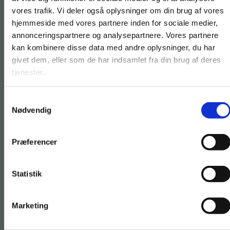
vores trafik. Vi deler også oplysninger om din brug af vores
hjemmeside med vores partnere inden for sociale medier,
For privatkunder og
For institutioner og
annonceringspartnere og analysepartnere. Vores partnere
kan kombinere disse data med andre oplysninger, du har
studerende. Du får
virksomheder. Du
givet dem, eller som de har indsamlet fra din brug af deres
vist priser inkl.
får vist priser ekskl.
TRÆN
tjenester.
moms.
moms.
20 træningsmoduler
Samtykkevalg
Privat
Institution
fx om ioner, molekyler og grundstoffer
Nødvendig
Præferencer
Statistik
Tilgå dine onlinematerialer
Marketing