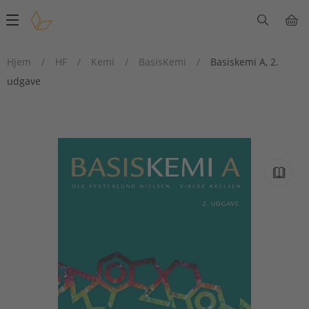
Main
navigation
Hjem
/
HF
/
Kemi
/
BasisKemi
/
Basiskemi A, 2.
udgave