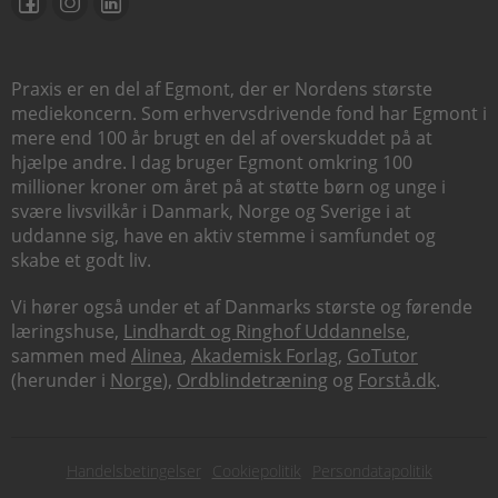
Praxis er en del af Egmont, der er Nordens største
mediekoncern. Som erhvervsdrivende fond har Egmont i
mere end 100 år brugt en del af overskuddet på at
hjælpe andre. I dag bruger Egmont omkring 100
millioner kroner om året på at støtte børn og unge i
svære livsvilkår i Danmark, Norge og Sverige i at
uddanne sig, have en aktiv stemme i samfundet og
skabe et godt liv.
Vi hører også under et af Danmarks største og førende
læringshuse,
Lindhardt og Ringhof Uddannelse
,
sammen med
Alinea
,
Akademisk Forlag
,
GoTutor
(herunder i
Norge
),
Ordblindetræning
og
Forstå.dk
.
Subfooter
Handelsbetingelser
Cookiepolitik
Persondatapolitik
menu