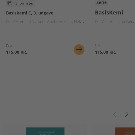
Serie
3 formater
BasisKemi
Basiskemi C, 3. udgave
Ole Vesterlund Nielsen
Vibeke Axelsen
Helge Mygind
Ole Vesterlund Nielsen
Fra
Fra
115,00 KR.
115,00 KR.