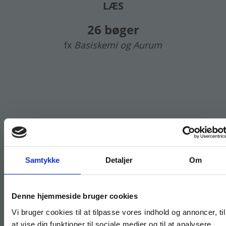
LÆS
26 bøger
fx
Basiskemi og Aurum
Samtykke
Detaljer
Om
Køb læremidler og find masterclasses mm.
Denne hjemmeside bruger cookies
Fortsæt som:
Vi bruger cookies til at tilpasse vores indhold og annoncer, til
at vise dig funktioner til sociale medier og til at analysere