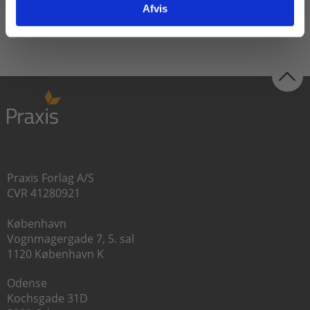
Afvis
Praxis Forlag A/S
CVR 41280921
København
Vognmagergade 7, 5. sal
1120 København K
Odense
Kochsgade 31D