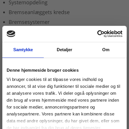
Systemopdeling
Bremseanlæggets kredse
Bremsesystemer
Helhedsfunktion
Trykluftkomponenter og hydrauliske
komponenter
Samtykke
Detaljer
Om
Specielle komponenter
Friktionsfrie bremser
Køb læremidler og find masterclasses mm.
Denne hjemmeside bruger cookies
Fortsæt som:
Vi bruger cookies til at tilpasse vores indhold og
annoncer, til at vise dig funktioner til sociale medier og til
at analysere vores trafik. Vi deler også oplysninger om
din brug af vores hjemmeside med vores partnere inden
For privatkunder og
For institutioner og
for sociale medier, annonceringspartnere og
analysepartnere. Vores partnere kan kombinere disse
studerende. Du får
virksomheder. Du
data med andre oplysninger, du har givet dem, eller som
vist priser inkl.
får vist priser ekskl.
de har indsamlet fra din brug af deres tjenester.