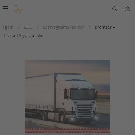
Main
navigation
Hjem
/
EUD
/
Lastvognsmekaniker
/
Bremser –
Trykluft/hydrauliske