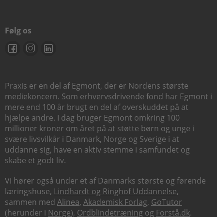
Følg os
Praxis er en del af Egmont, der er Nordens største
mediekoncern. Som erhvervsdrivende fond har Egmont i
mere end 100 år brugt en del af overskuddet på at
hjælpe andre. I dag bruger Egmont omkring 100
millioner kroner om året på at støtte børn og unge i
svære livsvilkår i Danmark, Norge og Sverige i at
uddanne sig, have en aktiv stemme i samfundet og
skabe et godt liv.
Vi hører også under et af Danmarks største og førende
læringshuse,
Lindhardt og Ringhof Uddannelse
,
sammen med
Alinea
,
Akademisk Forlag
,
GoTutor
(herunder i
Norge
),
Ordblindetræning
og
Forstå.dk
.