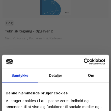
Bog
Teknisk tegning - Opgaver 2
Niels M. Povlsen
Poul-Arne Hvid Callesen
125,00 KR.
Samtykke
Detaljer
Om
Køb læremidler og find masterclasses mm.
Denne hjemmeside bruger cookies
Fortsæt som:
Vi bruger cookies til at tilpasse vores indhold og
annoncer, til at vise dig funktioner til sociale medier og til