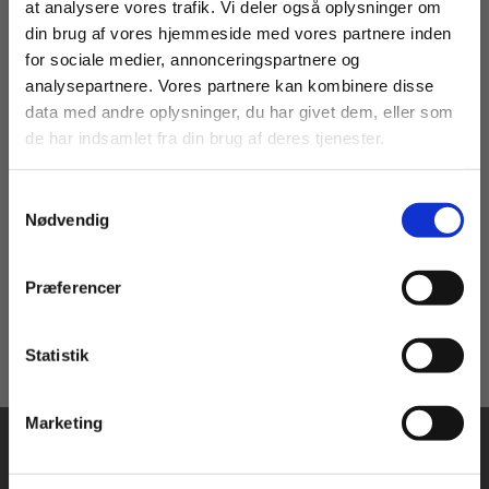
at analysere vores trafik. Vi deler også oplysninger om
din brug af vores hjemmeside med vores partnere inden
For privatkunder og
For institutioner og
for sociale medier, annonceringspartnere og
Bog
analysepartnere. Vores partnere kan kombinere disse
studerende. Du får
virksomheder. Du
data med andre oplysninger, du har givet dem, eller som
vist priser inkl.
får vist priser ekskl.
Teknisk tegning - Opgaver 3
de har indsamlet fra din brug af deres tjenester.
moms.
moms.
Poul-Arne Callesen
Niels M. Povlsen
Samtykkevalg
Privat
Institution
Nødvendig
125,00 KR.
Præferencer
Statistik
Tilgå dine onlinematerialer
Marketing