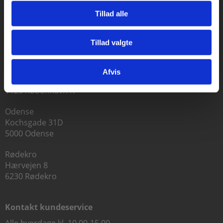
Tillad alle
Praxis Forlag A/S
Tillad valgte
CVR 41280921
Gå til praxisOnline
København
Afvis
Vognmagergade 7, 5. sal
1120 København K
Odense
Kochsgade 31D
5000 Odense
Rødekro
Hærvejen 8
6230 Rødekro
Kontakt kundeservice