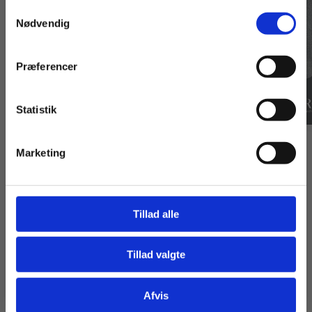
Samtykkevalg
Privat
Institution
Nødvendig
Præferencer
Statistik
Tilgå dine onlinematerialer
webBog
2 formater
Marketing
Gastronom
Smørrebrød og catering
Bent Dahl
Ammy Vestersten
Tillad alle
Fra
Fra
Tillad valgte
999,00 KR.
985,00 KR.
Gå til praxisOnline
Afvis