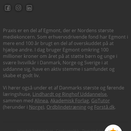
Praxis er en del af Egmont, der er Nordens største
mediekoncern. Som erhvervsdrivende fond har Egmont i
mere end 100 år brugt en del af overskuddet på at
hjælpe andre. I dag bruger Egmont omkring 100
millioner kroner om året på at støtte børn og unge i
svære livsvilkår i Danmark, Norge og Sverige i at
uddanne sig, have en aktiv stemme i samfundet og
skabe et godt liv.
Vi hører også under et af Danmarks største og førende
læringshuse,
Lindhardt og Ringhof Uddannelse
,
sammen med
Alinea
,
Akademisk Forlag
,
GoTutor
(herunder i
Norge
),
Ordblindetræning
og
Forstå.dk
.
Subfooter
Handelsbetingelser
Cookiepolitik
Persondatapolitik