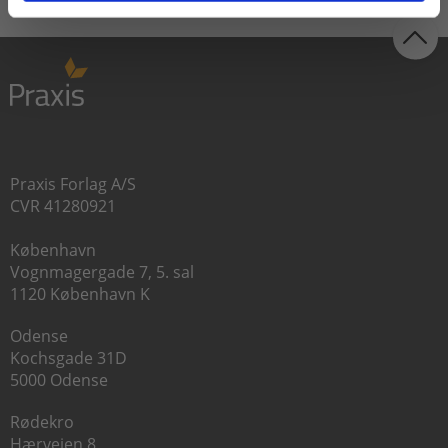
Praxis Forlag A/S
CVR 41280921
København
Vognmagergade 7, 5. sal
1120 København K
Odense
Kochsgade 31D
5000 Odense
Rødekro
Hærvejen 8