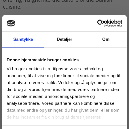
cuisine.
The Chef's Manual of Danish Culinary Art
is an
indispensable tool for the chef - and for the
student - and not least a valuable companion to
any English-speaking student who wants to learn
Samtykke
Detaljer
Om
the basic methods of Danish culinary art.
Køb læremidler og find masterclasses mm.
Denne hjemmeside bruger cookies
Fortsæt som:
Vi bruger cookies til at tilpasse vores indhold og
annoncer, til at vise dig funktioner til sociale medier og til
at analysere vores trafik. Vi deler også oplysninger om
din brug af vores hjemmeside med vores partnere inden
For privatkunder og
For institutioner og
for sociale medier, annonceringspartnere og
analysepartnere. Vores partnere kan kombinere disse
studerende. Du får
virksomheder. Du
data med andre oplysninger, du har givet dem, eller som
Andre har også købt
vist priser inkl.
får vist priser ekskl.
de har indsamlet fra din brug af deres tjenester.
moms.
moms.