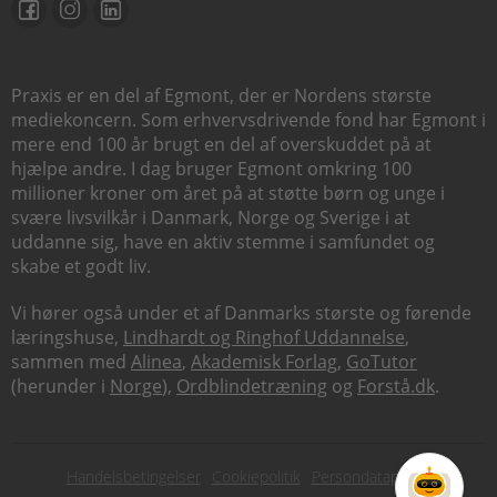
Praxis er en del af Egmont, der er Nordens største
mediekoncern. Som erhvervsdrivende fond har Egmont i
mere end 100 år brugt en del af overskuddet på at
hjælpe andre. I dag bruger Egmont omkring 100
millioner kroner om året på at støtte børn og unge i
svære livsvilkår i Danmark, Norge og Sverige i at
uddanne sig, have en aktiv stemme i samfundet og
skabe et godt liv.
Vi hører også under et af Danmarks største og førende
læringshuse,
Lindhardt og Ringhof Uddannelse
,
sammen med
Alinea
,
Akademisk Forlag
,
GoTutor
(herunder i
Norge
),
Ordblindetræning
og
Forstå.dk
.
Subfooter
Handelsbetingelser
Cookiepolitik
Persondatapolitik