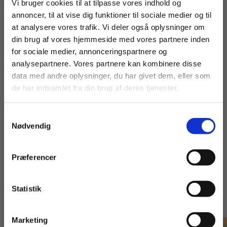
Fortsæt som:
Vi bruger cookies til at tilpasse vores indhold og
annoncer, til at vise dig funktioner til sociale medier og til
Fødevarer, jordbrug og oplevelser
at analysere vores trafik. Vi deler også oplysninger om
Kontor, handel og forretningsservice
din brug af vores hjemmeside med vores partnere inden
For privatkunder og
For institutioner og
for sociale medier, annonceringspartnere og
Omsorg, sundhed og pædagogik
analysepartnere. Vores partnere kan kombinere disse
studerende. Du får
virksomheder. Du
Teknologi, byggeri og transport.
data med andre oplysninger, du har givet dem, eller som
vist priser inkl.
får vist priser ekskl.
de har indsamlet fra din brug af deres tjenester.
moms.
moms.
Samtykkevalg
Privat
Institution
Nødvendig
Præferencer
Andre har også købt
Statistik
Tilgå dine onlinematerialer
Marketing