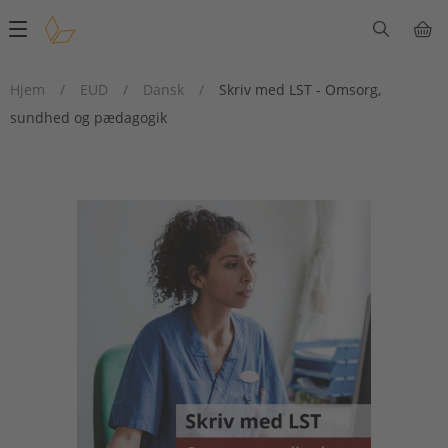
Main
navigation
Hjem
/
EUD
/
Dansk
/
Skriv med LST - Omsorg,
sundhed og pædagogik