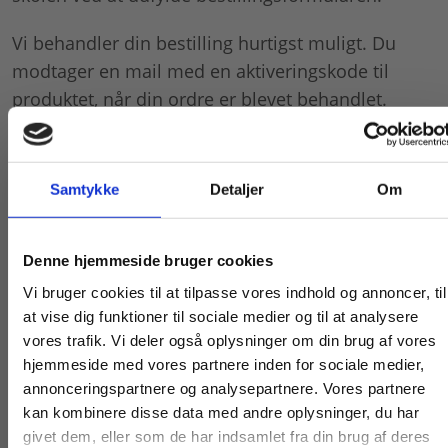
Vi behandler din bestilling hurtigst muligt. Du
modtager en mail med en aktiveringskode til
produktet, når din ordre er blevet behandlet.
Aktiveringskoden bruges af alle lærere på skolen.
Bestil lærerabonnement
Samtykke
Detaljer
Om
Pris på lærerabonnement
Køb læremidler og find masterclasses mm.
Denne hjemmeside bruger cookies
1.000 kr. ekskl. moms
Fortsæt som:
Vi bruger cookies til at tilpasse vores indhold og annoncer, til
at vise dig funktioner til sociale medier og til at analysere
Prisen er pr. halve år pr. produkt, og
vores trafik. Vi deler også oplysninger om din brug af vores
abonnementet gælder for alle lærere på skolen.
hjemmeside med vores partnere inden for sociale medier,
For privatkunder og
For institutioner og
annonceringspartnere og analysepartnere. Vores partnere
Abonnementet bliver automatisk fornyet to gange
kan kombinere disse data med andre oplysninger, du har
studerende. Du får
virksomheder. Du
årligt, indtil skolen opsiger aftalen. Abonnementet
givet dem, eller som de har indsamlet fra din brug af deres
vist priser inkl.
får vist priser ekskl.