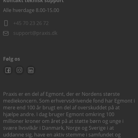
Kontakt teknisk support
Alle hverdage 8.00-15.00
+45 70 23 26 72
support@praxis.dk
Følg os
Praxis er en del af Egmont, der er Nordens største
mediekoncern. Som erhvervsdrivende fond har Egmont i
mere end 100 år brugt en del af overskuddet på at
hjælpe andre. I dag bruger Egmont omkring 100
millioner kroner om året på at støtte børn og unge i
svære livsvilkår i Danmark, Norge og Sverige i at
uddanne sig, have en aktiv stemme i samfundet og