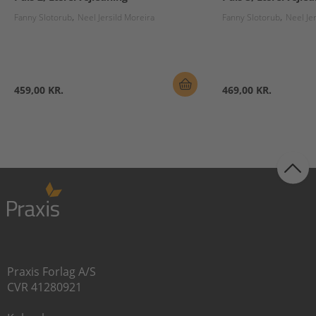
Fanny Slotorub
Neel Jersild Moreira
Fanny Slotorub
Neel Je
459,00 KR.
469,00 KR.
Praxis Forlag A/S
CVR 41280921