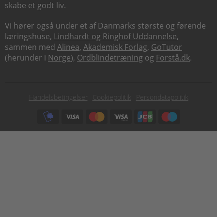
skabe et godt liv.
Vi hører også under et af Danmarks største og førende
læringshuse,
Lindhardt og Ringhof Uddannelse
,
sammen med
Alinea
,
Akademisk Forlag
,
GoTutor
(herunder i
Norge
),
Ordblindetræning
og
Forstå.dk
.
Subfooter
Handelsbetingelser
Cookiepolitik
Persondatapolitik
menu
Subfooter
payment
options