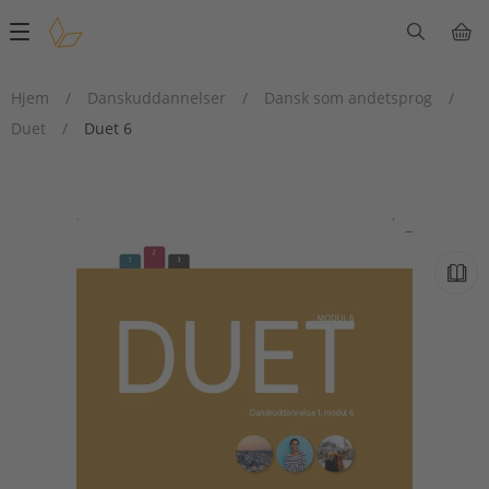
Main
navigation
Hjem
/
Danskuddannelser
/
Dansk som andetsprog
/
Duet
/
Duet 6