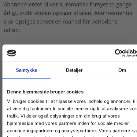
Abonnementet bliver automatisk fornyet to gange
årligt, indtil skolen opsiger aftalen. Abonnementet
skal opsiges senest en måned før periodens
udløb.
Samtykke
Detaljer
Om
Køb læremidler og find masterclasses mm.
Denne hjemmeside bruger cookies
Af samme forfatter
Fortsæt som:
Vi bruger cookies til at tilpasse vores indhold og annoncer, til
at vise dig funktioner til sociale medier og til at analysere vo
trafik. Vi deler også oplysninger om din brug af vores
hjemmeside med vores partnere inden for sociale medier,
For privatkunder og
For institutioner og
annonceringspartnere og analysepartnere. Vores partnere k