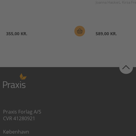
Joanna Haskiel
Kirsa F
355,00 KR.
589,00 KR.
Praxis Forlag A/S
CVR 41280921
København