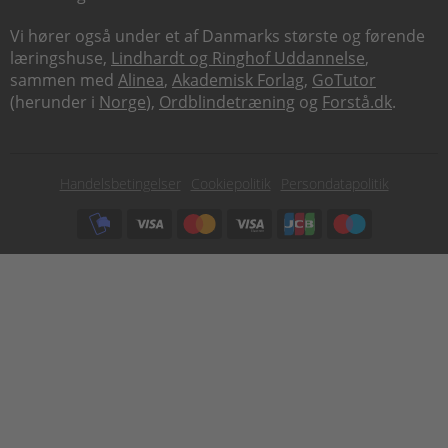
Vi hører også under et af Danmarks største og førende
læringshuse,
Lindhardt og Ringhof Uddannelse
,
sammen med
Alinea
,
Akademisk Forlag
,
GoTutor
(herunder i
Norge
),
Ordblindetræning
og
Forstå.dk
.
Subfooter
Handelsbetingelser
Cookiepolitik
Persondatapolitik
menu
Subfooter
payment
options