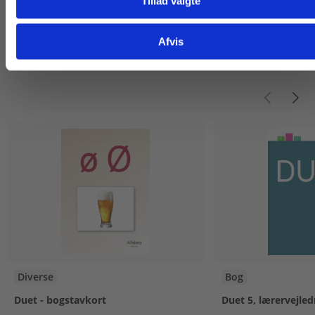
Tillad valgte
Gå til praxisOnline
Afvis
Titler i serien
Diverse
Bog
Duet - bogstavkort
Duet 5, lærervejled