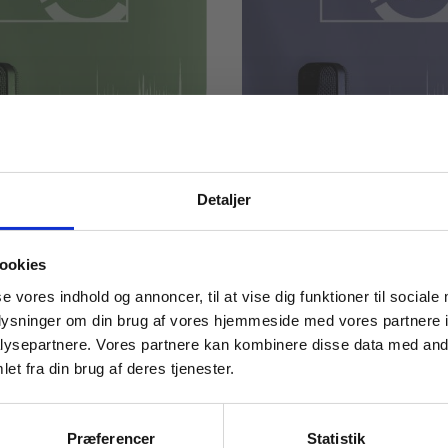
Detaljer
PODCAST
43:32
PODCAST
ydningstid for
Er du på?
 masterclasses mm.
al undervisning?
ookies
EUX
HF
HHX
HTX
STX
Tilgå din
se vores indhold og annoncer, til at vise dig funktioner til sociale
F
HHX
HTX
STX
DIDAKTIK
PODCAST
oplysninger om din brug af vores hjemmeside med vores partnere i
VIRTUEL UNDERVISNING
ysepartnere. Vores partnere kan kombinere disse data med andr
 LÆRING
PODCAST
 UNDERVISNING
et fra din brug af deres tjenester.
For institutioner og
virksomheder. Du får
Præferencer
Statistik