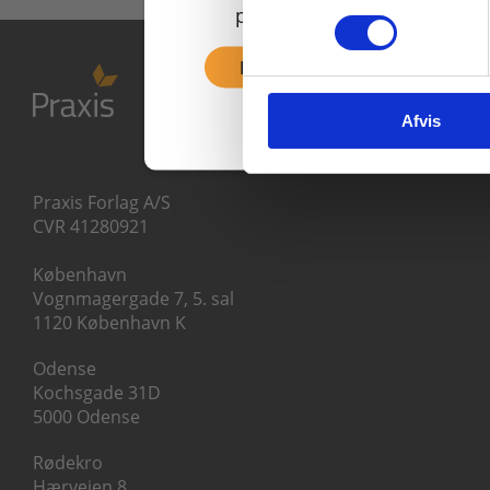
priser inkl. moms.
Fortsæt som privat
Afvis
Praxis Forlag A/S
CVR 41280921
København
Vognmagergade 7, 5. sal
1120 København K
Odense
Kochsgade 31D
5000 Odense
Rødekro
Hærvejen 8