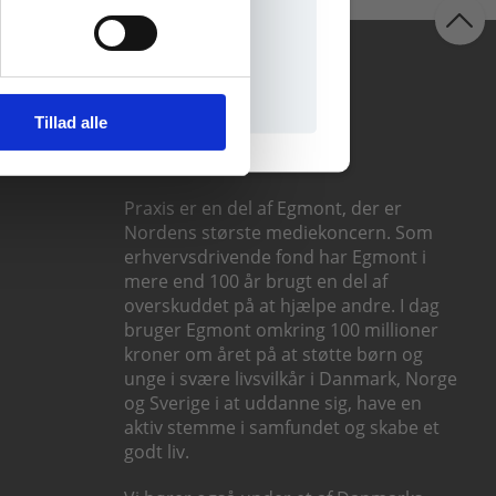
il praxisOnline
Følg os
Tillad alle
Praxis er en del af Egmont, der er
Nordens største mediekoncern. Som
erhvervsdrivende fond har Egmont i
mere end 100 år brugt en del af
overskuddet på at hjælpe andre. I dag
bruger Egmont omkring 100 millioner
kroner om året på at støtte børn og
unge i svære livsvilkår i Danmark, Norge
og Sverige i at uddanne sig, have en
aktiv stemme i samfundet og skabe et
godt liv.