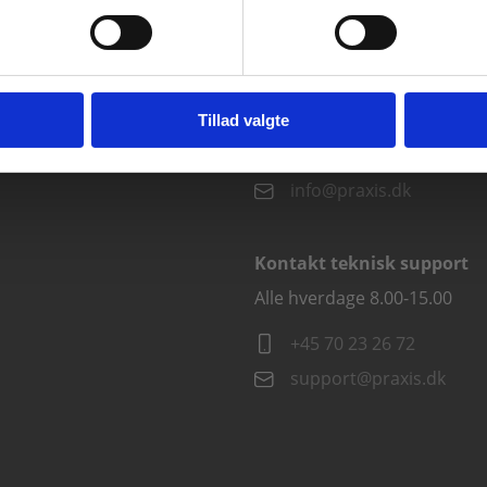
vist priser ekskl. moms.
Fortsæt som institution
Gå t
Kontakt kundeservice
Alle hverdage kl. 10.00-15.00
Tillad valgte
+45 70 23 85 87
info@praxis.dk
Kontakt teknisk support
Alle hverdage 8.00-15.00
+45 70 23 26 72
support@praxis.dk