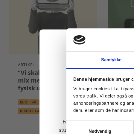
Samtykke
ARTIKEL
20:19
“Vi skal finde det gode
En br
Køb læremidler og find
mix mellem digital og
digit
Denne hjemmeside bruger c
fysisk undervisning"
Vi bruger cookies til at tilpas
EUX
H
vores trafik. Vi deler også 
EUX
HF
HHX
HTX
STX
annonceringspartnere og anal
DIGITAL
VIRTUEL
dem, eller som de har indsaml
DIGITAL LÆRING
VIRTUEL UNDERVISNING
For privatkunder og
Samtykkevalg
studerende. Du får vist
Nødvendig