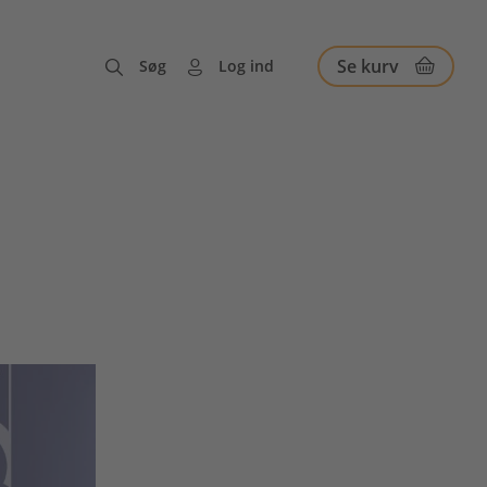
Se kurv
Søg
Log ind