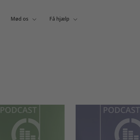
Mød os
Få hjælp