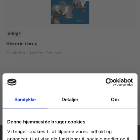
eBog+
Historie i brug
Winnie Færk
Jan Horn Petersen
Fra
80,00 KR.
Samtykke
Detaljer
Om
Køb læremidler og find masterclasses mm.
Denne hjemmeside bruger cookies
Fortsæt som:
Vi bruger cookies til at tilpasse vores indhold og
annoncer, til at vise dig funktioner til sociale medier og til