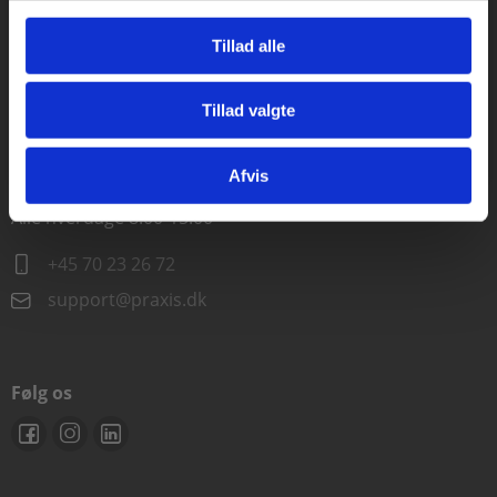
Alle hverdage kl. 10.00-15.00
Tillad alle
+45 70 23 85 87
Tillad valgte
info@praxis.dk
Gå til praxisOnline
Afvis
Kontakt teknisk support
Alle hverdage 8.00-15.00
+45 70 23 26 72
support@praxis.dk
Følg os