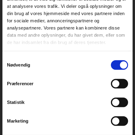
at analysere vores trafik. Vi deler også oplysninger om
din brug af vores hjemmeside med vores partnere inden
For privatkunder og
For institutioner og
for sociale medier, annonceringspartnere og
analysepartnere. Vores partnere kan kombinere disse
studerende. Du får
virksomheder. Du
Praxis Forlag A/S
data med andre oplysninger, du har givet dem, eller som
CVR 41280921
vist priser inkl.
får vist priser ekskl.
de har indsamlet fra din brug af deres tjenester.
moms.
moms.
København
Vognmagergade 7, 5. sal
Samtykkevalg
Privat
Institution
1120 København K
Nødvendig
Odense
Kochsgade 31D
Præferencer
5000 Odense
Rødekro
Statistik
Tilgå dine onlinematerialer
Hærvejen 8
6230 Rødekro
Marketing
Kontakt kundeservice