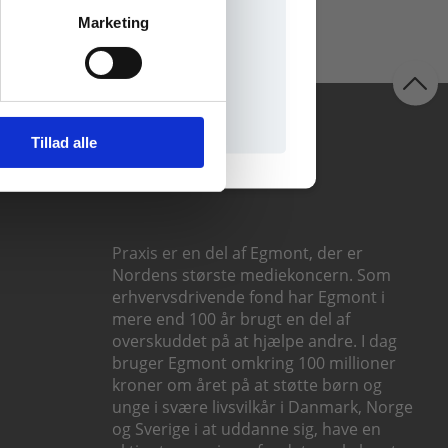
Marketing
il praxisOnline
Følg os
Tillad alle
Praxis er en del af Egmont, der er
Nordens største mediekoncern. Som
erhvervsdrivende fond har Egmont i
mere end 100 år brugt en del af
overskuddet på at hjælpe andre. I dag
bruger Egmont omkring 100 millioner
kroner om året på at støtte børn og
unge i svære livsvilkår i Danmark, Norge
og Sverige i at uddanne sig, have en