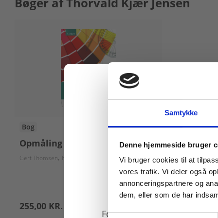
Bøger af Thorvald Kjær Jensen
Samtykke
Bog
Køb læremidler og find
Opmåling for bygningsmalere
Denne hjemmeside bruger c
Gert Thomsen
Nina Ejs
Thorvald Kjær Jensen
Henning Thode
Vi bruger cookies til at tilpas
vores trafik. Vi deler også 
annonceringspartnere og anal
dem, eller som de har indsaml
255,00 KR.
For privatkunder og
Samtykkevalg