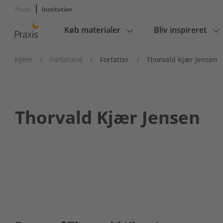
Privat
Institution
Køb materialer
Bliv inspireret
Main
navigation
Hjem
/
Forfattere
/
Forfatter
/
Thorvald Kjær Jensen
Thorvald Kjær Jensen