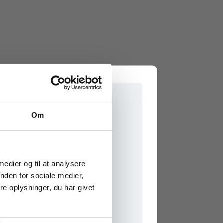
Om
e onlinematerialer
 medier og til at analysere
nden for sociale medier,
e oplysninger, du har givet