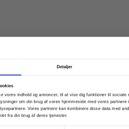
Detaljer
 masterclasses mm.
ookies
Tilgå din
se vores indhold og annoncer, til at vise dig funktioner til sociale
oplysninger om din brug af vores hjemmeside med vores partnere i
ysepartnere. Vores partnere kan kombinere disse data med andr
et fra din brug af deres tjenester.
For institutioner og