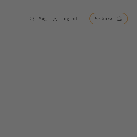
Se kurv
Søg
Log ind