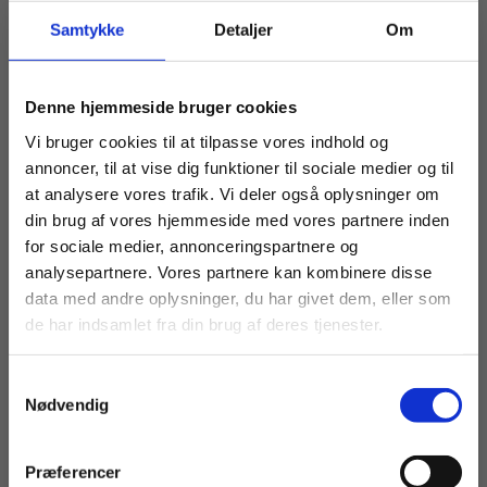
funktion hos hvirveldyrene
.
Samtykke
Detaljer
Om
Bogen er skrevet til biologiundervisningen på
ungdomsuddannelserne og på læreruddannelsen
Køb læremidler og find masterclasses mm.
samt til inspiration til undervisning i fysiologi på
Denne hjemmeside bruger cookies
alle niveauer.
Fortsæt som:
Vi bruger cookies til at tilpasse vores indhold og
annoncer, til at vise dig funktioner til sociale medier og til
Der er tale om en opdateret udgave af en samling
at analysere vores trafik. Vi deler også oplysninger om
af artikler skrevet og udgivet løbende i
din brug af vores hjemmeside med vores partnere inden
Biologiforbundets medlemsblad Kaskelot med
For privatkunder og
For institutioner og
for sociale medier, annonceringspartnere og
titlen ‘Komparativ fysiologi’.
analysepartnere. Vores partnere kan kombinere disse
studerende. Du får
virksomheder. Du
data med andre oplysninger, du har givet dem, eller som
vist priser inkl.
får vist priser ekskl.
Artiklerne blev populære hos læserne da de på en
de har indsamlet fra din brug af deres tjenester.
inspirerende måde formidlede komplicerede
moms.
moms.
sammenhænge indenfor hvirveldyrenes tilpasning
Samtykkevalg
og evolution.
Privat
Institution
Nødvendig
Bogen er opdelt i nitten kapitler indenfor
temaerne:
Præferencer