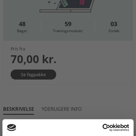
48
59
03
Bøger
Træningsmoduler
Forløb
Pris fra
70,00 kr.
Se fagpakke
BESKRIVELSE
YDERLIGERE INFO
Biologiforbundet og Nucleus er gået sammen om
at udgive bogen
Fysiologi på tværs – Organernes