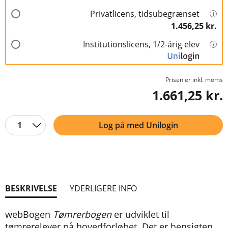
Privatlicens, tidsubegrænset
1.456,25 kr.
Institutionslicens, 1/2-årig elev
Prisen er inkl. moms
1.661,25 kr.
1
Log på med Unilogin
BESKRIVELSE
YDERLIGERE INFO
webBogen
Tømrerbogen
er udviklet til
tømrerelever på hovedforløbet. Det er hensigten,