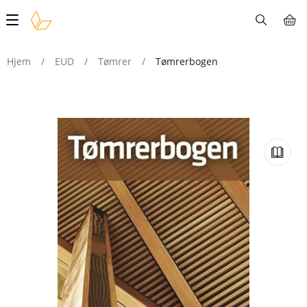
Main
navigation
Hjem
/
EUD
/
Tømrer
/
Tømrerbogen