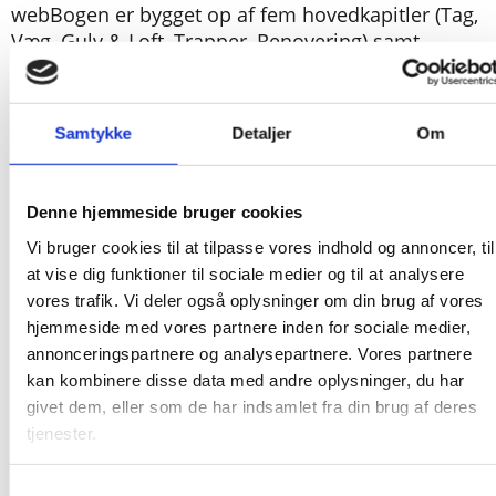
webBogen er bygget op af fem hovedkapitler (Tag,
Væg, Gulv & Loft, Trapper, Renovering) samt
kapitlet Værktøjskassen. Indholdet i
hovedkapitlerne er emner, der specifikt knytter sig
til de fem fagområder, mens indholdet i
Samtykke
Detaljer
Om
Værktøjskassen er emner, der går på tværs af de
konstruktioner, et byggeri indeholder, fx emner
som energi, brand og skadet træ.
Denne hjemmeside bruger cookies
Både de fem hovedkapitler og Værktøjskassen
Vi bruger cookies til at tilpasse vores indhold og annoncer, til
afsluttes med tjekopgaver og gruppeopgaver.
at vise dig funktioner til sociale medier og til at analysere
vores trafik. Vi deler også oplysninger om din brug af vores
hjemmeside med vores partnere inden for sociale medier,
webBogen indgår i Tømrerfagets
annonceringspartnere og analysepartnere. Vores partnere
Bogpakke/Tømrerbogpakken.
kan kombinere disse data med andre oplysninger, du har
givet dem, eller som de har indsamlet fra din brug af deres
tjenester.
Samtykkevalg