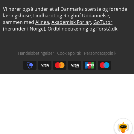
Vi hører også under et af Danmarks største og førende
læringshuse,
Lindhardt og Ringhof Uddannelse
,
sammen med
Alinea
,
Akademisk Forlag
,
GoTutor
(herunder i
Norge
),
Ordblindetræning
og
Forstå.dk
.
Subfooter
Handelsbetingelser
Cookiepolitik
Persondatapolitik
menu
Subfooter
payment
options