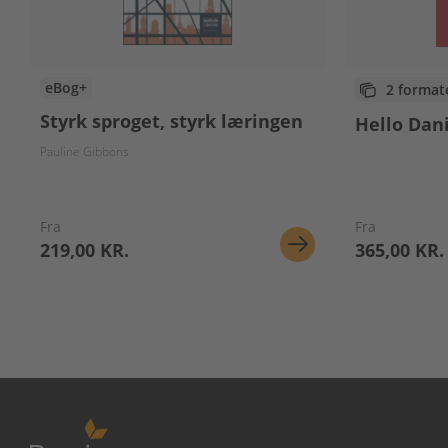
eBog+
2 format
Styrk sproget, styrk læringen
Hello Dan
Pauline Gibbons
Fra
Fra
219,00 KR.
365,00 KR.