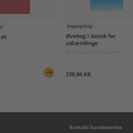
Engangsbog
er
Øvebog i dansk for
ish
udlændinge
Merete Biørn
Hanne Hesseldahl
239,00 KR.
Kontakt kundeservice