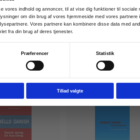
Tilgå din
se vores indhold og annoncer, til at vise dig funktioner til sociale
oplysninger om din brug af vores hjemmeside med vores partnere i
ysepartnere. Vores partnere kan kombinere disse data med andr
et fra din brug af deres tjenester.
For institutioner og
virksomheder. Du får
Præferencer
Statistik
vist priser ekskl. moms.
Fortsæt som institution
Gå t
Tillad valgte