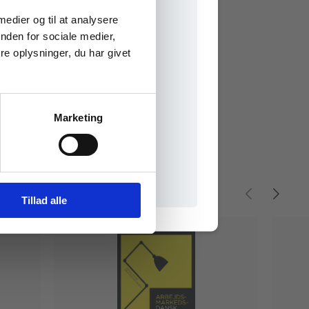
e onlinematerialer
 medier og til at analysere
nden for sociale medier,
e oplysninger, du har givet
Marketing
il praxisOnline
Tillad alle