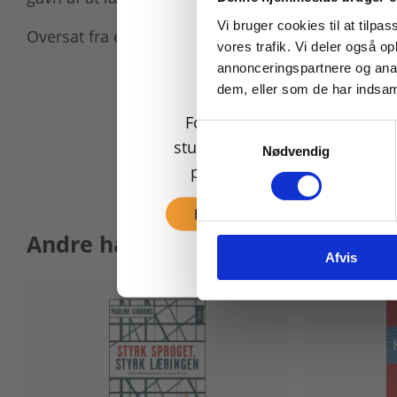
Vi bruger cookies til at tilpas
Oversat fra engelsk af Jacob Giese.
vores trafik. Vi deler også 
annonceringspartnere og anal
dem, eller som de har indsaml
For privatkunder og
Samtykkevalg
studerende. Du får vist
Nødvendig
priser inkl. moms.
Fortsæt som privat
Andre har også købt
Afvis