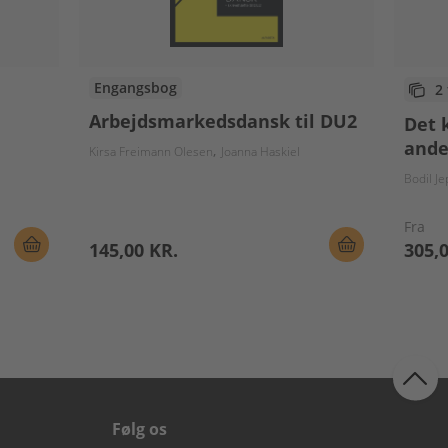
Engangsbog
2
Arbejdsmarkedsdansk til DU2
Det 
ande
Kirsa Freimann Olesen
Joanna Haskiel
Bodil J
Fra
145,00 KR.
305,
Følg os