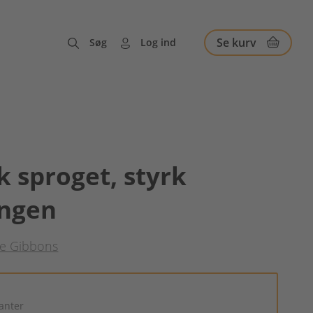
Se kurv
Søg
Log ind
k sproget, styrk
ingen
ne Gibbons
ianter