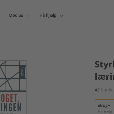
Mød os
Få hjælp
Styr
lær
Pauli
Af
eBog+
Flere var