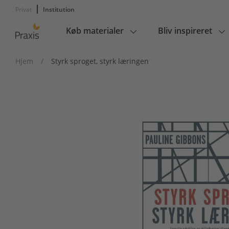
Privat
Institution
Køb materialer
Bliv inspireret
Main
navigation
Hjem
/
Styrk sproget, styrk læringen