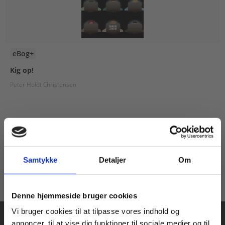
eBog+
Kig op!
Peter Holdt Christensen
Fra
127,00 KR.
Samtykke
Detaljer
Om
Køb læremidler og find masterclasses mm.
Denne hjemmeside bruger cookies
Fortsæt som:
Vi bruger cookies til at tilpasse vores indhold og
annoncer, til at vise dig funktioner til sociale medier og til