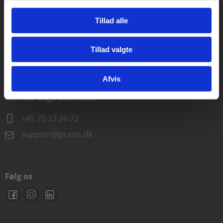
Alle hverdage kl. 10.00-15.00
Tillad alle
+45 70 23 85 87
Tillad valgte
info@praxis.dk
Gå til praxisOnline
Afvis
Kontakt teknisk support
Alle hverdage 8.00-15.00
+45 70 23 26 72
support@praxis.dk
Følg os