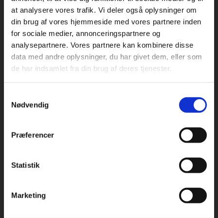
at analysere vores trafik. Vi deler også oplysninger om
din brug af vores hjemmeside med vores partnere inden
For privatkunder og
For institutioner og
for sociale medier, annonceringspartnere og
analysepartnere. Vores partnere kan kombinere disse
studerende. Du får
virksomheder. Du
Praxis Forlag A/S
data med andre oplysninger, du har givet dem, eller som
CVR 41280921
vist priser inkl.
får vist priser ekskl.
de har indsamlet fra din brug af deres tjenester.
moms.
moms.
København
Vognmagergade 7, 5. sal
Samtykkevalg
Privat
Institution
1120 København K
Nødvendig
Odense
Kochsgade 31D
Præferencer
5000 Odense
Rødekro
Statistik
Tilgå dine onlinematerialer
Hærvejen 8
6230 Rødekro
Marketing
Kontakt kundeservice