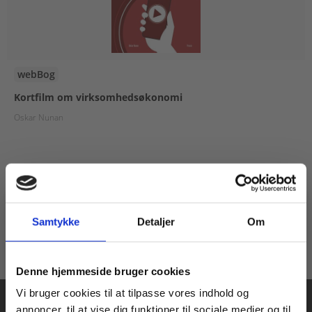
webBog
Kortfilm om virksomhedsøkonomi
Oskar Nunan
55,00 KR.
Samtykke
Detaljer
Om
Køb læremidler og find masterclasses mm.
Denne hjemmeside bruger cookies
Fortsæt som:
Vi bruger cookies til at tilpasse vores indhold og
annoncer, til at vise dig funktioner til sociale medier og til