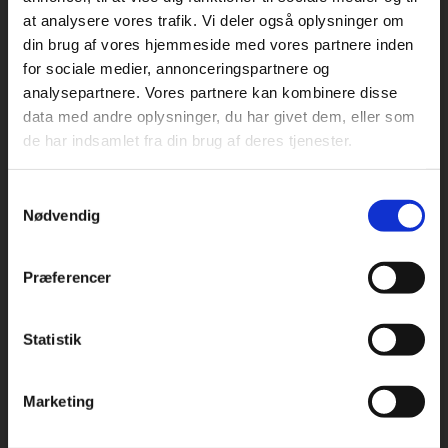
at analysere vores trafik. Vi deler også oplysninger om
din brug af vores hjemmeside med vores partnere inden
For privatkunder og
For institutioner og
for sociale medier, annonceringspartnere og
analysepartnere. Vores partnere kan kombinere disse
studerende. Du får
virksomheder. Du
Praxis Forlag A/S
data med andre oplysninger, du har givet dem, eller som
CVR 41280921
vist priser inkl.
får vist priser ekskl.
de har indsamlet fra din brug af deres tjenester.
moms.
moms.
København
Vognmagergade 7, 5. sal
Samtykkevalg
Privat
Institution
1120 København K
Nødvendig
Odense
Kochsgade 31D
Præferencer
5000 Odense
Rødekro
Statistik
Tilgå dine onlinematerialer
Hærvejen 8
6230 Rødekro
Marketing
Kontakt kundeservice