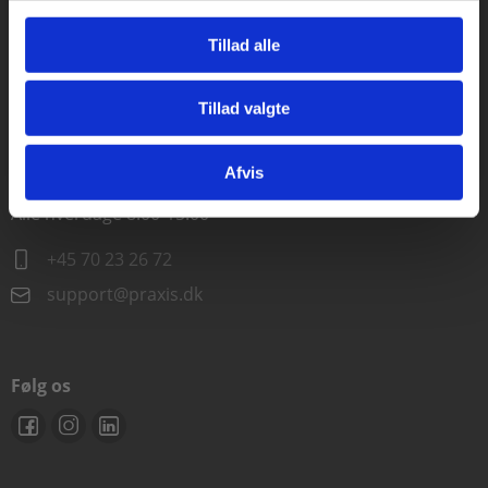
Alle hverdage kl. 10.00-15.00
Tillad alle
+45 70 23 85 87
Tillad valgte
info@praxis.dk
Gå til praxisOnline
Afvis
Kontakt teknisk support
Alle hverdage 8.00-15.00
+45 70 23 26 72
support@praxis.dk
Følg os