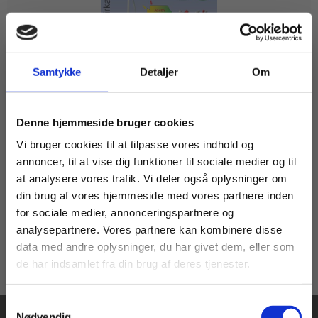
Samtykke
Detaljer
Om
eBog+
Evig Energi? - batterier og brændstof
Køb læremidler og find masterclasses mm.
Denne hjemmeside bruger cookies
Ole og Mirka Trinhammer
Fortsæt som:
Vi bruger cookies til at tilpasse vores indhold og
annoncer, til at vise dig funktioner til sociale medier og til
at analysere vores trafik. Vi deler også oplysninger om
Fra
din brug af vores hjemmeside med vores partnere inden
60,00 KR.
For privatkunder og
For institutioner og
for sociale medier, annonceringspartnere og
analysepartnere. Vores partnere kan kombinere disse
studerende. Du får
virksomheder. Du
data med andre oplysninger, du har givet dem, eller som
vist priser inkl.
får vist priser ekskl.
de har indsamlet fra din brug af deres tjenester.
moms.
moms.
Samtykkevalg
Privat
Institution
Nødvendig