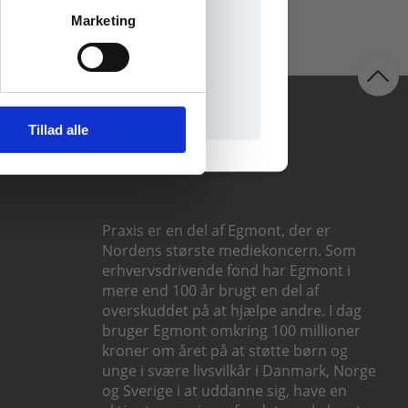
Marketing
il praxisOnline
Følg os
Tillad alle
Praxis er en del af Egmont, der er
Nordens største mediekoncern. Som
erhvervsdrivende fond har Egmont i
mere end 100 år brugt en del af
overskuddet på at hjælpe andre. I dag
bruger Egmont omkring 100 millioner
kroner om året på at støtte børn og
unge i svære livsvilkår i Danmark, Norge
og Sverige i at uddanne sig, have en