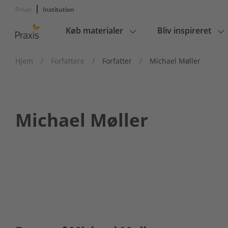
Privat
Institution
Køb materialer
Bliv inspireret
Main
navigation
Hjem
/
Forfattere
/
Forfatter
/
Michael Møller
Michael Møller