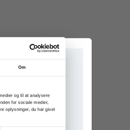
Om
e onlinematerialer
 medier og til at analysere
nden for sociale medier,
e oplysninger, du har givet