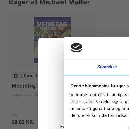
Bøger af Michael Møller
Samtykke
2 formater
Køb læremidler og find
Mediefag - her og nu
Denne hjemmeside bruger c
Claus Scheuer-Larsen
Malene Moesgaard Ludvigsen
Michael Møller
Vi bruger cookies til at tilpas
vores trafik. Vi deler også 
annonceringspartnere og anal
Fra
dem, eller som de har indsaml
68,00 KR.
For privatkunder og
Samtykkevalg