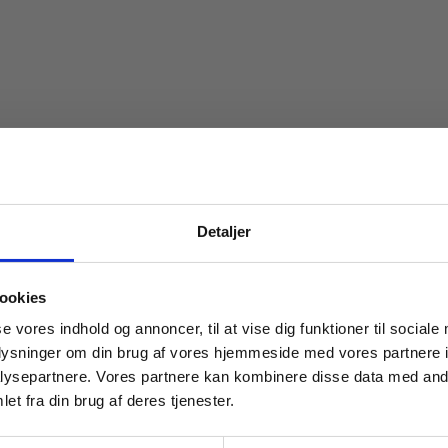
Detaljer
 masterclasses mm.
ookies
Tilgå din
se vores indhold og annoncer, til at vise dig funktioner til sociale
oplysninger om din brug af vores hjemmeside med vores partnere i
ysepartnere. Vores partnere kan kombinere disse data med andr
et fra din brug af deres tjenester.
For institutioner og