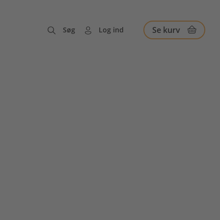
Se kurv
Søg
Log ind