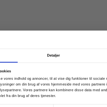
Detaljer
 masterclasses mm.
ookies
Tilgå din
se vores indhold og annoncer, til at vise dig funktioner til sociale
oplysninger om din brug af vores hjemmeside med vores partnere i
ysepartnere. Vores partnere kan kombinere disse data med andr
et fra din brug af deres tjenester.
For institutioner og