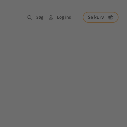
Se kurv
Søg
Log ind