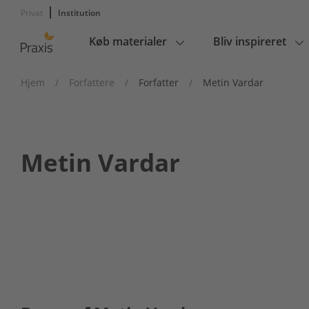
Privat
Institution
Køb materialer
Bliv inspireret
Main
navigation
Hjem
/
Forfattere
/
Forfatter
/
Metin Vardar
Metin Vardar