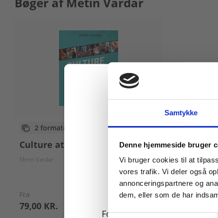
Bøger af Metin Vardar
Samtykke
2 formater
Køb læremidler og find
Culture at Hand
Denne hjemmeside bruger c
Metin Vardar
Vi bruger cookies til at tilpas
vores trafik. Vi deler også 
annonceringspartnere og anal
Fra
dem, eller som de har indsaml
79,00 KR.
For privatkunder og
Samtykkevalg