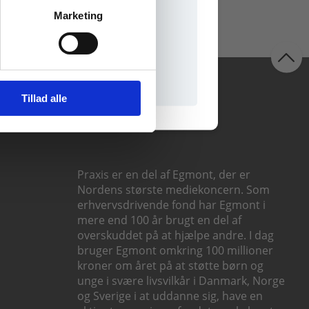
Marketing
il praxisOnline
Følg os
Tillad alle
Praxis er en del af Egmont, der er
Nordens største mediekoncern. Som
erhvervsdrivende fond har Egmont i
mere end 100 år brugt en del af
overskuddet på at hjælpe andre. I dag
bruger Egmont omkring 100 millioner
kroner om året på at støtte børn og
unge i svære livsvilkår i Danmark, Norge
og Sverige i at uddanne sig, have en