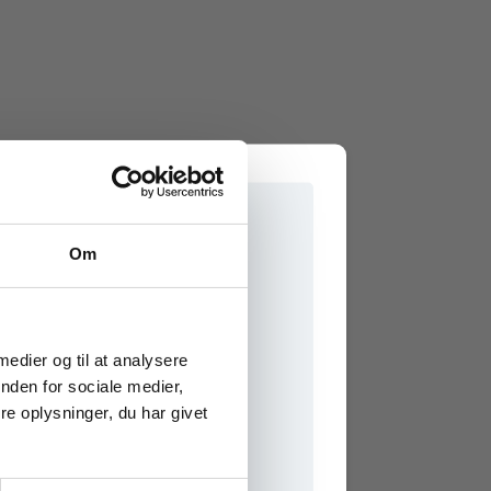
Om
e onlinematerialer
 medier og til at analysere
nden for sociale medier,
e oplysninger, du har givet