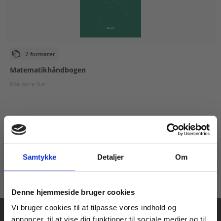
2 formater
Matematikhåndbogen
Marianne Bie
Fra
65,00 KR.
Samtykke
Detaljer
Om
Køb læremidler og find masterclasses mm.
Denne hjemmeside bruger cookies
Fortsæt som:
Vi bruger cookies til at tilpasse vores indhold og
annoncer, til at vise dig funktioner til sociale medier og til