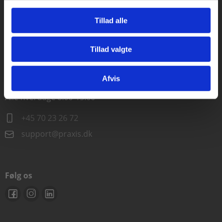
Alle hverdage kl. 10.00-15.00
Tillad alle
+45 70 23 85 87
Tillad valgte
info@praxis.dk
Gå til praxisOnline
Afvis
Kontakt teknisk support
Alle hverdage 8.00-15.00
+45 70 23 26 72
support@praxis.dk
Følg os