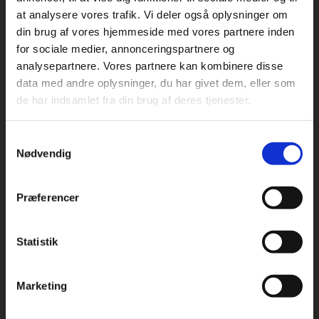
at analysere vores trafik. Vi deler også oplysninger om
din brug af vores hjemmeside med vores partnere inden
For privatkunder og
For institutioner og
for sociale medier, annonceringspartnere og
analysepartnere. Vores partnere kan kombinere disse
studerende. Du får
virksomheder. Du
Praxis Forlag A/S
data med andre oplysninger, du har givet dem, eller som
CVR 41280921
vist priser inkl.
får vist priser ekskl.
de har indsamlet fra din brug af deres tjenester.
moms.
moms.
København
Vognmagergade 7, 5. sal
Samtykkevalg
Privat
Institution
1120 København K
Nødvendig
Odense
Kochsgade 31D
Præferencer
5000 Odense
Rødekro
Statistik
Tilgå dine onlinematerialer
Hærvejen 8
6230 Rødekro
Marketing
Kontakt kundeservice