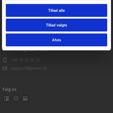
Alle hverdage kl. 10.00-15.00
Tillad alle
+45 70 23 85 87
Tillad valgte
info@praxis.dk
Gå til praxisOnline
Afvis
Kontakt teknisk support
Alle hverdage 8.00-15.00
+45 70 23 26 72
support@praxis.dk
Følg os