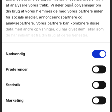
at analysere vores trafik. Vi deler også oplysninger om
din brug af vores hjemmeside med vores partnere inden
For privatkunder og
For institutioner og
for sociale medier, annonceringspartnere og
analysepartnere. Vores partnere kan kombinere disse
studerende. Du får
virksomheder. Du
Praxis Forlag A/S
data med andre oplysninger, du har givet dem, eller som
CVR 41280921
vist priser inkl.
får vist priser ekskl.
de har indsamlet fra din brug af deres tjenester.
moms.
moms.
København
Vognmagergade 7, 5. sal
Samtykkevalg
Privat
Institution
1120 København K
Nødvendig
Odense
Kochsgade 31D
Præferencer
5000 Odense
Rødekro
Statistik
Tilgå dine onlinematerialer
Hærvejen 8
6230 Rødekro
Marketing
Kontakt kundeservice