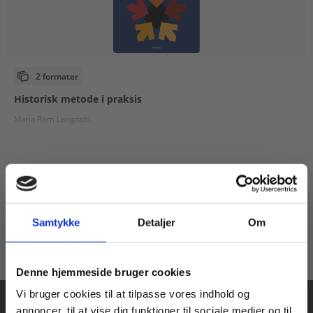
2 formater
Historisk metode i praksis
Maria Rom Langdahl
Fra
55,00 KR.
Samtykke
Detaljer
Om
Køb læremidler og find masterclasses mm.
Denne hjemmeside bruger cookies
Fortsæt som:
Vi bruger cookies til at tilpasse vores indhold og
annoncer, til at vise dig funktioner til sociale medier og til