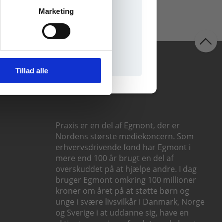
Marketing
il praxisOnline
Følg os
Tillad alle
Praxis er en del af Egmont, der er
Nordens største mediekoncern. Som
erhvervsdrivende fond har Egmont i
mere end 100 år brugt en del af
overskuddet på at hjælpe andre. I dag
bruger Egmont omkring 100 millioner
kroner om året på at støtte børn og
unge i svære livsvilkår i Danmark, Norge
og Sverige i at uddanne sig, have en