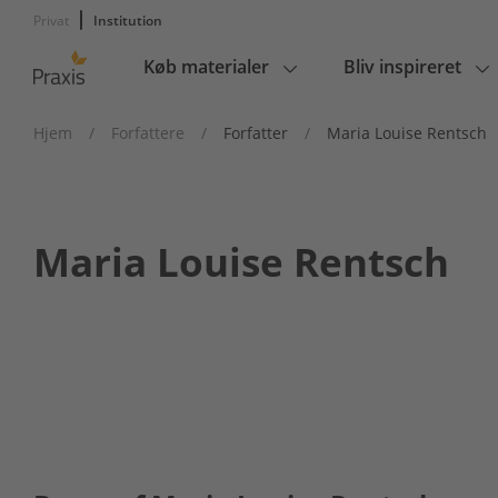
Privat
Institution
Køb materialer
Bliv inspireret
Main
navigation
Hjem
/
Forfattere
/
Forfatter
/
Maria Louise Rentsch
Maria Louise Rentsch