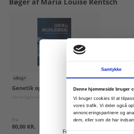
Bøger af Maria Louise Rentsch
Samtykke
eBog+
Køb læremidler og find
Genetik og molekylærbiologi
Denne hjemmeside bruger c
Katrine Egelund Pedersen
Maria Louise Rentsch
Rikke Løje Rentsch
Vi bruger cookies til at tilpas
vores trafik. Vi deler også 
annonceringspartnere og anal
Fra
dem, eller som de har indsaml
80,00 KR.
For privatkunder og
Samtykkevalg