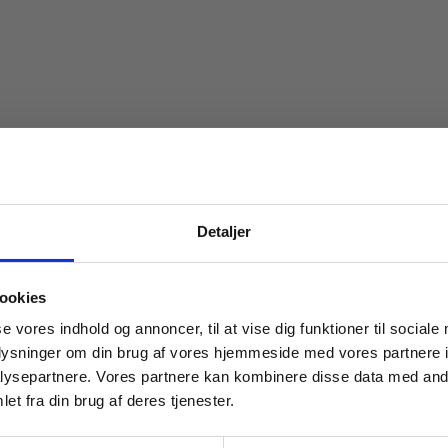
Detaljer
 masterclasses mm.
ookies
Tilgå din
se vores indhold og annoncer, til at vise dig funktioner til sociale
oplysninger om din brug af vores hjemmeside med vores partnere i
ysepartnere. Vores partnere kan kombinere disse data med andr
et fra din brug af deres tjenester.
For institutioner og