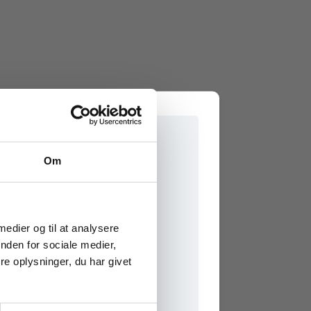
Om
e onlinematerialer
 medier og til at analysere
nden for sociale medier,
e oplysninger, du har givet