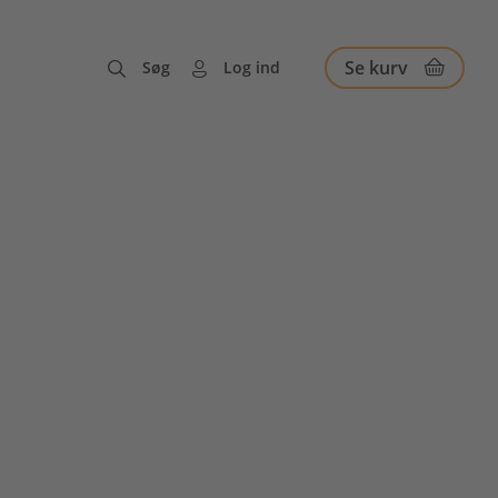
Se kurv
Søg
Log ind