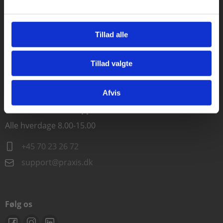
Kontakt kundeservice
Tillad alle
Alle hverdage kl. 10.00-15.00
+45 70 23 85 87
Tillad valgte
Gå til praxisOnline
info@praxis.dk
Afvis
Kontakt teknisk support
Alle hverdage 8.00-15.00
+45 70 23 26 72
support@praxis.dk
Følg os