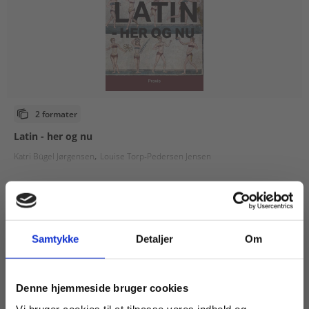
2 formater
Latin - her og nu
Katri Bügel Jørgensen
Louise Torp-Pedersen Jensen
Fra
75,00 KR.
Samtykke
Detaljer
Om
Køb læremidler og find masterclasses mm.
Denne hjemmeside bruger cookies
Fortsæt som: