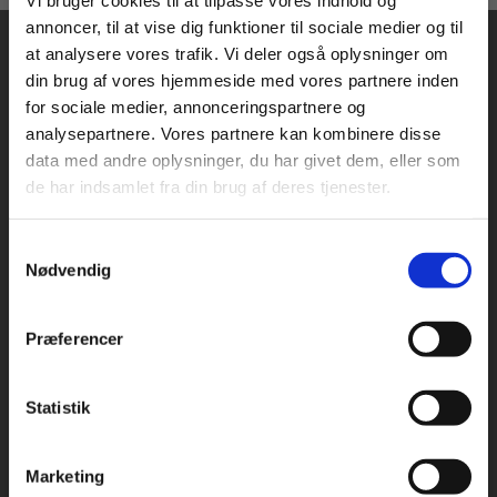
Vi bruger cookies til at tilpasse vores indhold og
annoncer, til at vise dig funktioner til sociale medier og til
at analysere vores trafik. Vi deler også oplysninger om
din brug af vores hjemmeside med vores partnere inden
For privatkunder og
For institutioner og
for sociale medier, annonceringspartnere og
analysepartnere. Vores partnere kan kombinere disse
studerende. Du får
virksomheder. Du
data med andre oplysninger, du har givet dem, eller som
vist priser inkl.
får vist priser ekskl.
Praxis Forlag A/S
de har indsamlet fra din brug af deres tjenester.
CVR 41280921
moms.
moms.
København
Samtykkevalg
Privat
Institution
Vognmagergade 7, 5. sal
Nødvendig
1120 København K
Præferencer
Odense
Kochsgade 31D
5000 Odense
Statistik
Tilgå dine onlinematerialer
Rødekro
Hærvejen 8
Marketing
6230 Rødekro