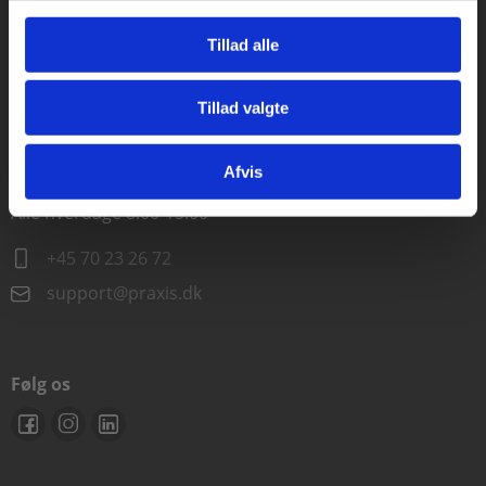
Alle hverdage kl. 10.00-15.00
Tillad alle
+45 70 23 85 87
Tillad valgte
info@praxis.dk
Gå til praxisOnline
Afvis
Kontakt teknisk support
Alle hverdage 8.00-15.00
+45 70 23 26 72
support@praxis.dk
Følg os