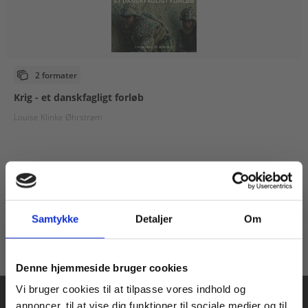
2 formater
Krig - et danskfagligt forløb
Louise Klinke Øhrstrøm
Fra
79,00 KR.
Samtykke
Detaljer
Om
Køb læremidler og find masterclasses mm.
Denne hjemmeside bruger cookies
Fortsæt som:
Vi bruger cookies til at tilpasse vores indhold og
annoncer, til at vise dig funktioner til sociale medier og til