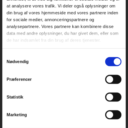
at analysere vores trafik. Vi deler også oplysninger om
din brug af vores hjemmeside med vores partnere inden
For privatkunder og
For institutioner og
for sociale medier, annonceringspartnere og
analysepartnere. Vores partnere kan kombinere disse
studerende. Du får
virksomheder. Du
Praxis Forlag A/S
data med andre oplysninger, du har givet dem, eller som
CVR 41280921
vist priser inkl.
får vist priser ekskl.
de har indsamlet fra din brug af deres tjenester.
moms.
moms.
København
Vognmagergade 7, 5. sal
Samtykkevalg
Privat
Institution
1120 København K
Nødvendig
Odense
Kochsgade 31D
Præferencer
5000 Odense
Rødekro
Statistik
Tilgå dine onlinematerialer
Hærvejen 8
6230 Rødekro
Marketing
Kontakt kundeservice