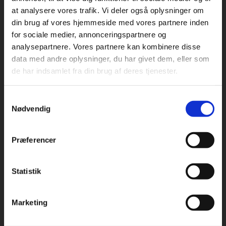
at analysere vores trafik. Vi deler også oplysninger om
din brug af vores hjemmeside med vores partnere inden
For privatkunder og
For institutioner og
for sociale medier, annonceringspartnere og
analysepartnere. Vores partnere kan kombinere disse
studerende. Du får
virksomheder. Du
Praxis Forlag A/S
data med andre oplysninger, du har givet dem, eller som
CVR 41280921
vist priser inkl.
får vist priser ekskl.
de har indsamlet fra din brug af deres tjenester.
moms.
moms.
København
Vognmagergade 7, 5. sal
Samtykkevalg
Privat
Institution
1120 København K
Nødvendig
Odense
Kochsgade 31D
Præferencer
5000 Odense
Rødekro
Statistik
Tilgå dine onlinematerialer
Hærvejen 8
6230 Rødekro
Marketing
Kontakt kundeservice