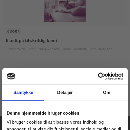
eBog+
Klædt på til skriftlig kemi
Hanne Wolff
Lone Brun Jakobsen
Hanne Stenholt
Lone Thygesen
Fra
70,00 KR.
Samtykke
Detaljer
Om
Køb læremidler og find masterclasses mm.
Denne hjemmeside bruger cookies
Fortsæt som:
Vi bruger cookies til at tilpasse vores indhold og
annoncer, til at vise dig funktioner til sociale medier og til