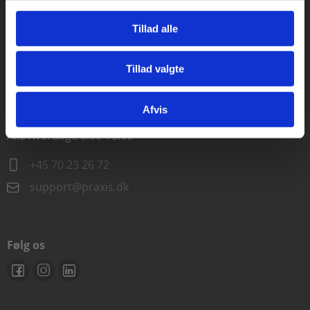
Alle hverdage kl. 10.00-15.00
Tillad alle
+45 70 23 85 87
Tillad valgte
info@praxis.dk
Gå til praxisOnline
Afvis
Kontakt teknisk support
Alle hverdage 8.00-15.00
+45 70 23 26 72
support@praxis.dk
Følg os