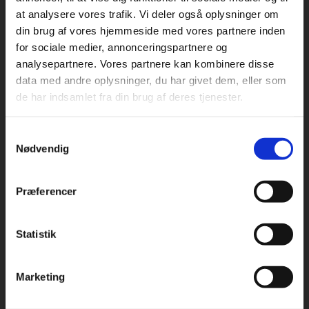
at analysere vores trafik. Vi deler også oplysninger om
din brug af vores hjemmeside med vores partnere inden
For privatkunder og
For institutioner og
for sociale medier, annonceringspartnere og
analysepartnere. Vores partnere kan kombinere disse
studerende. Du får
virksomheder. Du
Praxis Forlag A/S
data med andre oplysninger, du har givet dem, eller som
CVR 41280921
vist priser inkl.
får vist priser ekskl.
de har indsamlet fra din brug af deres tjenester.
moms.
moms.
København
Vognmagergade 7, 5. sal
Samtykkevalg
Privat
Institution
1120 København K
Nødvendig
Odense
Kochsgade 31D
Præferencer
5000 Odense
Rødekro
Statistik
Tilgå dine onlinematerialer
Hærvejen 8
6230 Rødekro
Marketing
Kontakt kundeservice