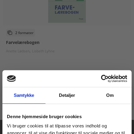
2 formater
Farvelærebogen
Anette Lødsen
Lisbeth Lyhne
Fra
59,00 KR.
Samtykke
Detaljer
Om
Køb læremidler og find masterclasses mm.
Denne hjemmeside bruger cookies
Fortsæt som:
Vi bruger cookies til at tilpasse vores indhold og
annoncer, til at vise dig funktioner til sociale medier og til