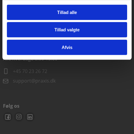
Alle hverdage kl. 10.00-15.00
Tillad alle
+45 70 23 85 87
Tillad valgte
info@praxis.dk
Gå til praxisOnline
Afvis
Kontakt teknisk support
Alle hverdage 8.00-15.00
+45 70 23 26 72
support@praxis.dk
Følg os