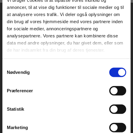
Vi bruger cookies til at tilpasse vores indhold og
annoncer, til at vise dig funktioner til sociale medier og til
at analysere vores trafik. Vi deler også oplysninger om
din brug af vores hjemmeside med vores partnere inden
For privatkunder og
For institutioner og
for sociale medier, annonceringspartnere og
analysepartnere. Vores partnere kan kombinere disse
studerende. Du får
virksomheder. Du
data med andre oplysninger, du har givet dem, eller som
vist priser inkl.
får vist priser ekskl.
Praxis Forlag A/S
de har indsamlet fra din brug af deres tjenester.
CVR 41280921
moms.
moms.
København
Samtykkevalg
Privat
Institution
Vognmagergade 7, 5. sal
Nødvendig
1120 København K
Præferencer
Odense
Kochsgade 31D
5000 Odense
Statistik
Tilgå dine onlinematerialer
Rødekro
Hærvejen 8
Marketing
6230 Rødekro