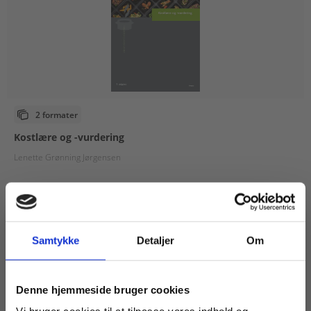
2 formater
Kostlære og -vurdering
Lenette Grønning Jørgensen
Fra
99,00 KR.
Samtykke
Detaljer
Om
Køb læremidler og find masterclasses mm.
Denne hjemmeside bruger cookies
Fortsæt som: