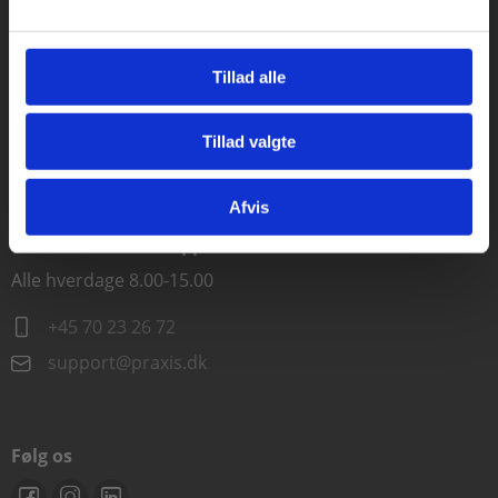
Kontakt kundeservice
Tillad alle
Alle hverdage kl. 10.00-15.00
+45 70 23 85 87
Tillad valgte
Gå til praxisOnline
info@praxis.dk
Afvis
Kontakt teknisk support
Alle hverdage 8.00-15.00
+45 70 23 26 72
support@praxis.dk
Følg os