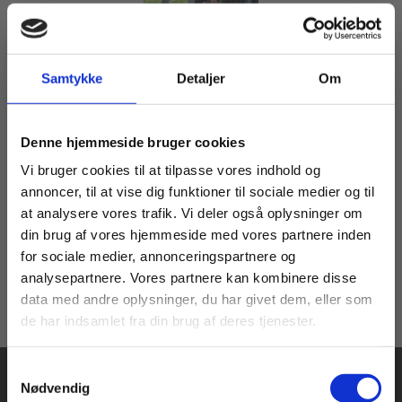
Samtykke
Detaljer
Om
Bog
Grundlæggende styringsteknik
Køb læremidler og find masterclasses mm.
Børge Knudsen
Leif Elsborg
Denne hjemmeside bruger cookies
Fortsæt som:
Vi bruger cookies til at tilpasse vores indhold og
annoncer, til at vise dig funktioner til sociale medier og til
at analysere vores trafik. Vi deler også oplysninger om
425,00 KR.
din brug af vores hjemmeside med vores partnere inden
For privatkunder og
For institutioner og
for sociale medier, annonceringspartnere og
analysepartnere. Vores partnere kan kombinere disse
studerende. Du får
virksomheder. Du
data med andre oplysninger, du har givet dem, eller som
vist priser inkl.
får vist priser ekskl.
de har indsamlet fra din brug af deres tjenester.
moms.
moms.
Samtykkevalg
Privat
Institution
Nødvendig