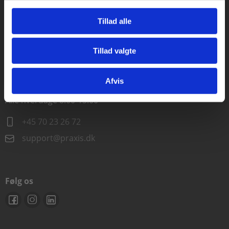
Alle hverdage kl. 10.00-15.00
Tillad alle
+45 70 23 85 87
Tillad valgte
info@praxis.dk
Gå til praxisOnline
Afvis
Kontakt teknisk support
Alle hverdage 8.00-15.00
+45 70 23 26 72
support@praxis.dk
Følg os