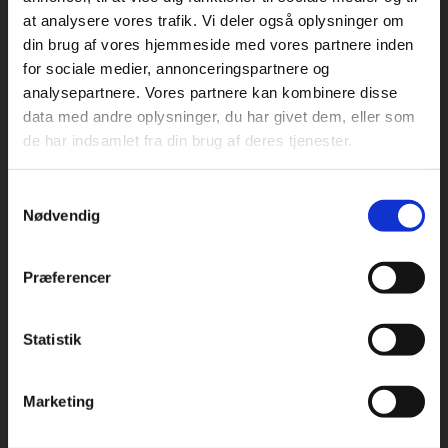
at analysere vores trafik. Vi deler også oplysninger om
din brug af vores hjemmeside med vores partnere inden
For privatkunder og
For institutioner og
for sociale medier, annonceringspartnere og
analysepartnere. Vores partnere kan kombinere disse
studerende. Du får
virksomheder. Du
Praxis Forlag A/S
data med andre oplysninger, du har givet dem, eller som
CVR 41280921
vist priser inkl.
får vist priser ekskl.
de har indsamlet fra din brug af deres tjenester.
moms.
moms.
København
Vognmagergade 7, 5. sal
Samtykkevalg
Privat
Institution
1120 København K
Nødvendig
Odense
Kochsgade 31D
Præferencer
5000 Odense
Rødekro
Statistik
Tilgå dine onlinematerialer
Hærvejen 8
6230 Rødekro
Marketing
Kontakt kundeservice