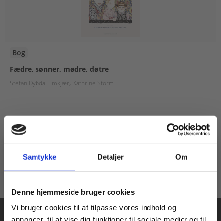
Bog
Fædre, sønner, mødre, døtre
Stefan Dybdal Emkjær
Kathrine Storm
265,00 KR.
Samtykke
Detaljer
Om
Køb læremidler og find masterclasses mm.
Denne hjemmeside bruger cookies
Fortsæt som:
Vi bruger cookies til at tilpasse vores indhold og
annoncer, til at vise dig funktioner til sociale medier og til